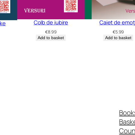
Colb de iubire
Caiet de emoţi
oke
€
8.99
€
5.99
Add to basket
Add to basket
Book
Bask
Coun