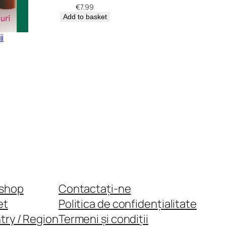
€
7.99
Add to basket
i
shop
Contactați-ne
et
Politica de confidențialitate
try / Region
Termeni și condiții