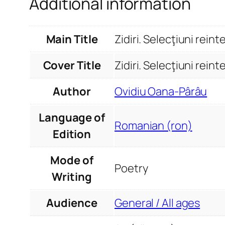
Additional information
Main Title
Zidiri. Selecţiuni reint
Cover Title
Zidiri. Selecţiuni reint
Author
Ovidiu Oana-Pârâu
Language of
Romanian (ron)
Edition
Mode of
Poetry
Writing
Audience
General / All ages