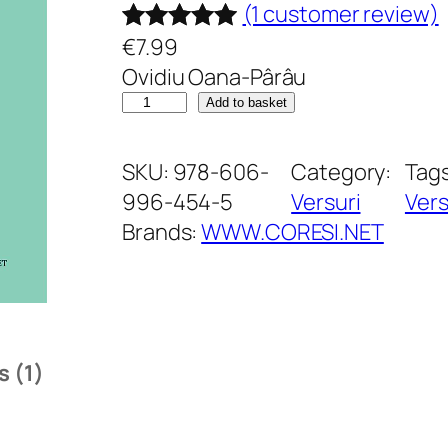
(1 customer review)
€
7.99
Rated
1
5.00
Ovidiu Oana-Pârâu
out of 5
Z
Add to basket
based on
i
customer
d
SKU:
978-606-
Category:
Tag
rating
i
996-454-5
Versuri
Vers
r
Brands:
WWW.CORESI.NET
i
.
S
e
 (1)
l
e
c