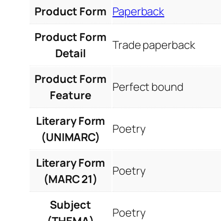
Product Form
Paperback
Product Form
Trade paperback
Detail
Product Form
Perfect bound
Feature
Literary Form
Poetry
(UNIMARC)
Literary Form
Poetry
(MARC 21)
Subject
Poetry