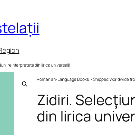
telații
 Region
ţiuni reinterpretate din lirica universală
Romanian-Language Books • Shipped Worldwide fr
Zidiri. Selecţiu
din lirica unive