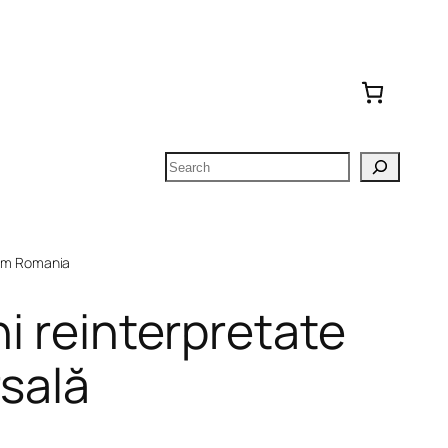
Search
om Romania
ni reinterpretate
rsală