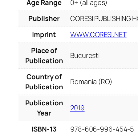
Age Range
0+ (all ages)
Publisher
CORESI PUBLISHING HO
Imprint
WWW.CORESI.NET
Place of
București
Publication
Country of
Romania (RO)
Publication
Publication
2019
Year
ISBN-13
978-606-996-454-5