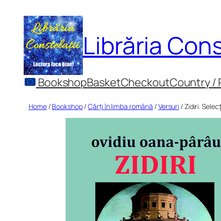
Skip
to
Librăria Cons
content
Bookshop
Basket
Checkout
Country /
Home
/
Bookshop
/
Cărți în limba română
/
Versuri
/ Zidiri. Selec