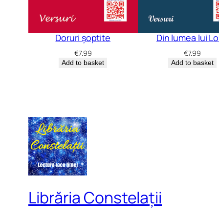
Doruri șoptite
Din lumea lui L
€
7.99
€
7.99
Add to basket
Add to basket
Librăria Constelații