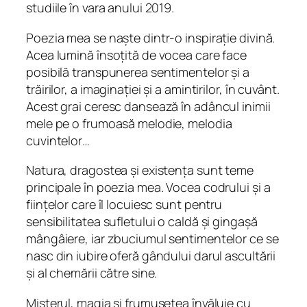
studiile în vara anului 2019.
Poezia mea se naște dintr-o inspirație divină.
Acea lumină însoțită de vocea care face
posibilă transpunerea sentimentelor și a
trăirilor, a imaginației și a amintirilor, în cuvânt.
Acest grai ceresc dansează în adâncul inimii
mele pe o frumoasă melodie, melodia
cuvintelor…
Natura, dragostea și existența sunt teme
principale în poezia mea. Vocea codrului
și a
ființelor care îl locuiesc sunt pentru
sensibilitatea sufletului o caldă și gingașă
mângâiere, iar zbuciumul sentimentelor ce se
nasc din iubire oferă gândului darul ascultării
și al chemării către sine.
Misterul, magia și frumusețea învăluie cu