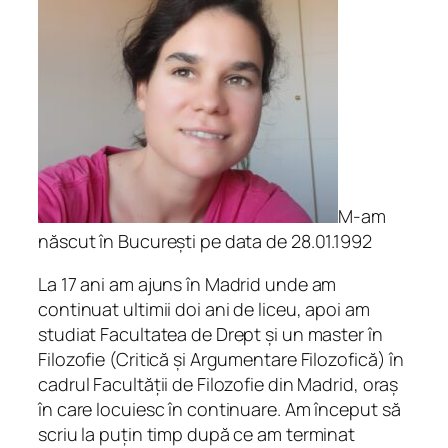
r
s
u
r
i
q
u
a
n
M-am
t
născut în București pe data de 28.01.1992
i
La 17 ani am ajuns în Madrid unde am
t
continuat ultimii doi ani de liceu, apoi am
y
studiat Facultatea de Drept și un master în
Filozofie (Critică și Argumentare Filozofică) în
cadrul Facultății de Filozofie din Madrid, oraș
în care locuiesc în continuare. Am început să
scriu la puțin timp după ce am terminat