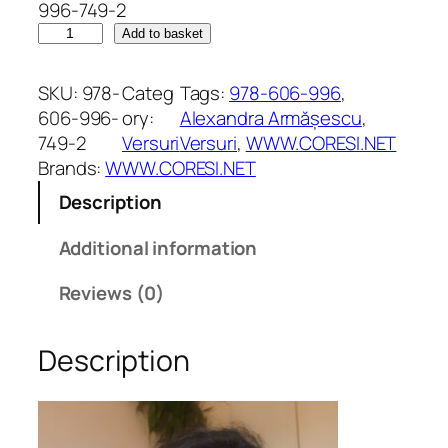
996-749-2
L
Add to basket
a
u
SKU:
978-
Categ
Tags:
978-606-996
, 
m
606-996-
ory:
Alexandra Armășescu
, 
b
749-2
Versuri
Versuri
, 
WWW.CORESI.NET
r
Brands:
WWW.CORESI.NET
a
Description
u
n
Additional information
u
i
Reviews (0)
p
i
Description
n
.
V
e