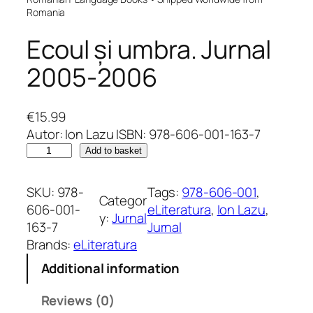
Romania
Ecoul și umbra. Jurnal
2005-2006
€
15.99
Autor: Ion Lazu ISBN: 978-606-001-163-7
E
Add to basket
c
o
SKU:
978-
Tags:
978-606-001
, 
Categor
u
606-001-
eLiteratura
, 
Ion Lazu
, 
y:
Jurnal
l
163-7
Jurnal
ș
Brands:
eLiteratura
i
Additional information
u
m
Reviews (0)
b