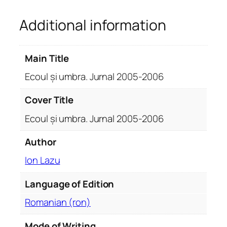
r
Additional information
a
.
J
Main Title
u
r
Ecoul și umbra. Jurnal 2005-2006
n
a
Cover Title
l
Ecoul și umbra. Jurnal 2005-2006
2
0
Author
0
Ion Lazu
5
-
Language of Edition
2
0
Romanian (ron)
0
6
Mode of Writing