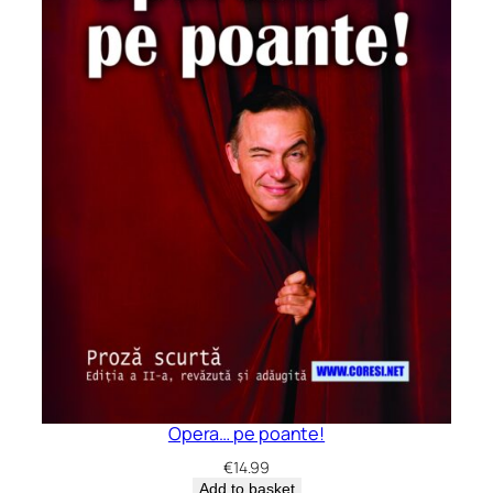
Opera… pe poante!
€
14.99
Add to basket