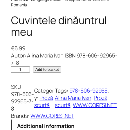
Romania
Cuvintele dinăuntrul
meu
€
6.99
Autor: Alina Maria Ivan ISBN 978-606-92965-
7-8
C
Add to basket
u
v
SKU:
Categor
Tags:
978-606-92965
, 
i
978-606-
y:
Proză
Alina Maria Ivan
, 
Proză
n
92965-7-
scurtă
scurtă
, 
WWW.CORESI.NET
t
8
e
Brands:
WWW.CORESI.NET
l
Additional information
e