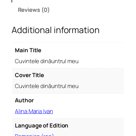
d
Reviews (0)
i
n
Additional information
ă
u
n
Main Title
t
r
Cuvintele dinăuntrul meu
u
l
Cover Title
m
Cuvintele dinăuntrul meu
e
u
Author
q
Alina Maria Ivan
u
a
Language of Edition
n
t