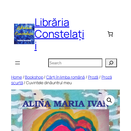
Skip
to
Librăria
content
Constelați
i
Search
Home
/
Bookshop
/
Cărți în limba română
/
Proză
/
Proză
scurtă
/ Cuvintele dinăuntrul meu