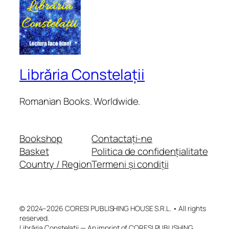
Librăria Constelații
Romanian Books. Worldwide.
Bookshop
Contactați-ne
Basket
Politica de confidențialitate
Country / Region
Termeni și condiții
© 2024–2026 CORESI PUBLISHING HOUSE S.R.L. • All rights
reserved.
Librăria Constelații — An imprint of CORESI PUBLISHING