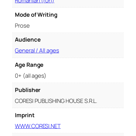
Romanian (ron)
i
t
Mode of Writing
y
Prose
Audience
General / All ages
Age Range
0+ (all ages)
Publisher
CORESI PUBLISHING HOUSE S.R.L.
Imprint
WWW.CORESI.NET