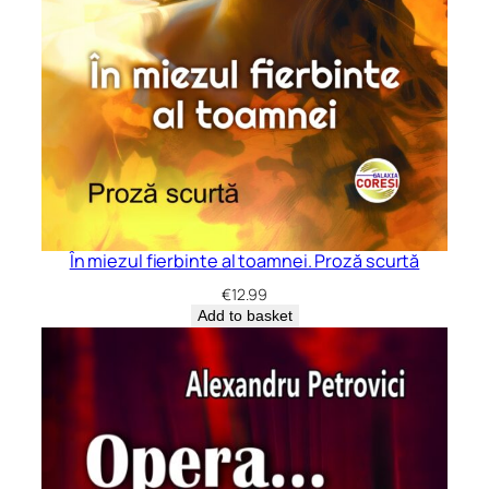
În miezul fierbinte al toamnei. Proză scurtă
€
12.99
Add to basket