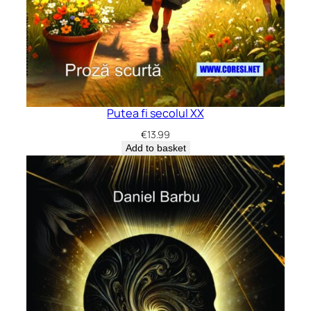
Putea fi secolul XX
€
13.99
Add to basket