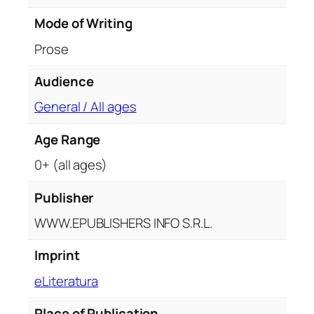
l
Mode of Writing
u
i
Prose
.
E
Audience
d
General / All ages
i
ț
Age Range
i
0+ (all ages)
e
b
Publisher
r
o
WWW.EPUBLISHERS INFO S.R.L.
ș
a
Imprint
t
eLiteratura
ă
q
Place of Publication