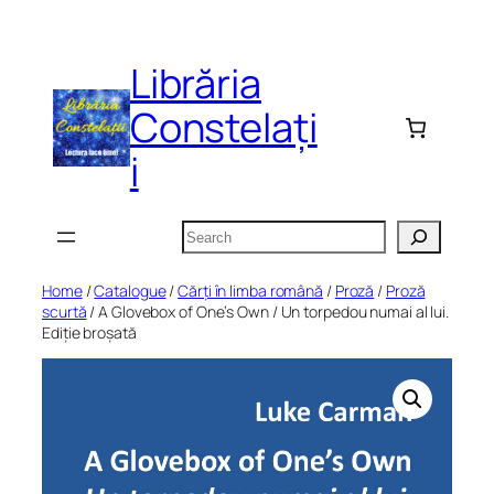
Skip
to
Librăria
content
Constelați
i
Search
Home
/
Catalogue
/
Cărți în limba română
/
Proză
/
Proză
scurtă
/ A Glovebox of One’s Own / Un torpedou numai al lui.
Ediție broșată