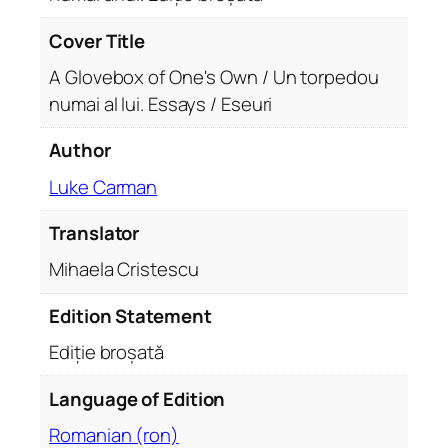
/
U
Cover Title
n
A Glovebox of One's Own / Un torpedou
t
numai al lui. Essays / Eseuri
o
r
Author
p
e
Luke Carman
d
Translator
o
u
Mihaela Cristescu
n
u
Edition Statement
m
Ediție broșată
a
i
Language of Edition
a
l
Romanian (ron)