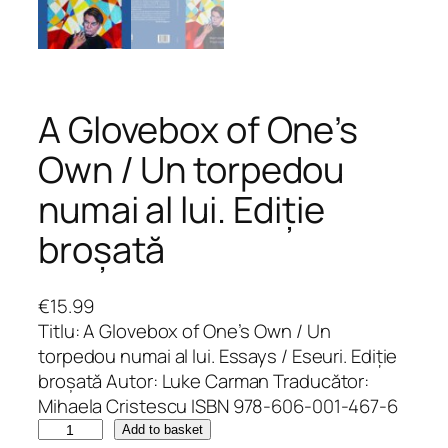
A Glovebox of One’s
Own / Un torpedou
numai al lui. Ediție
broșată
€
15.99
Titlu: A Glovebox of One’s Own / Un
torpedou numai al lui. Essays / Eseuri. Ediție
broșată Autor: Luke Carman Traducător:
Mihaela Cristescu ISBN 978-606-001-467-6
A
Add to basket