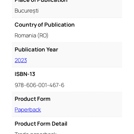
u
București
a
n
Country of Publication
t
i
Romania (RO)
t
y
Publication Year
2023
ISBN-13
978-606-001-467-6
Product Form
Paperback
Product Form Detail