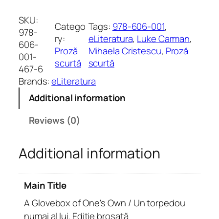
G
l
SKU:
Catego
Tags:
978-606-001
, 
o
978-
ry:
eLiteratura
, 
Luke Carman
, 
v
606-
Proză
Mihaela Cristescu
, 
Proză
e
001-
scurtă
scurtă
b
467-6
o
Brands:
eLiteratura
x
Additional information
o
f
Reviews (0)
O
n
Additional information
e
'
s
Main Title
O
w
A Glovebox of One's Own / Un torpedou
n
numai al lui. Ediție broșată