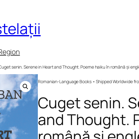
telații
 Region
Cuget senin. Serene in Heart and Thought. Poeme haiku în română și eng
Romanian-Language Books • Shipped Worldwide fr
Cuget senin. S
and Thought. 
română și eng