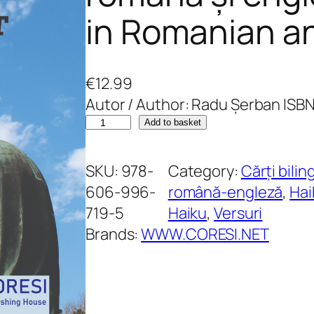
in Romanian an
€
12.99
Autor / Author: Radu Șerban IS
C
Add to basket
u
g
SKU:
978-
Category:
Cărți bilin
e
606-996-
română-engleză
, 
Hai
t
719-5
Haiku
, 
Versuri
s
Brands:
WWW.CORESI.NET
e
n
i