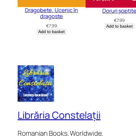
Dragobete. Ucenic în
Doruri șoptit
dragoste
€
7.99
€
7.99
Add to basket
Add to basket
Librăria Constelații
Romanian Books. Worldwide.