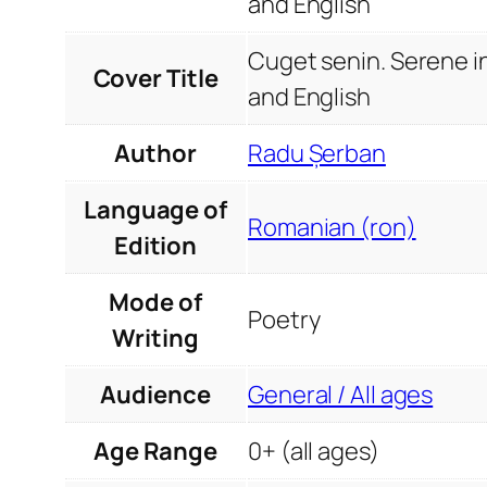
and English
Cuget senin. Serene i
Cover Title
and English
Author
Radu Șerban
Language of
Romanian (ron)
Edition
Mode of
Poetry
Writing
Audience
General / All ages
Age Range
0+ (all ages)