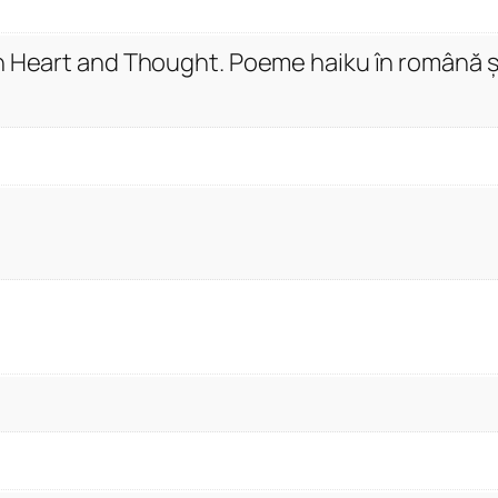
a
n
n Heart and Thought. Poeme haiku în română ș
d
T
h
o
u
g
h
t
.
P
o
e
m