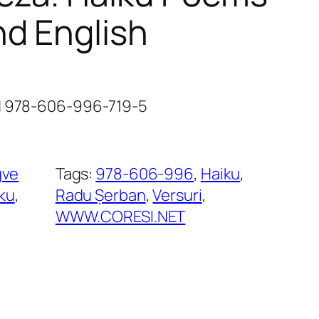
d English
BN 978-606-996-719-5
gve
Tags:
978-606-996
, 
Haiku
, 
ku
, 
Radu Șerban
, 
Versuri
, 
WWW.CORESI.NET