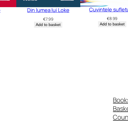
n
Cuvintele suflet
e
Din lumea lui Loke
d
€
8.99
E
€
7.99
Add to basket
Add to basket
n
g
l
i
s
h
q
u
a
Book
n
Bask
t
Coun
i