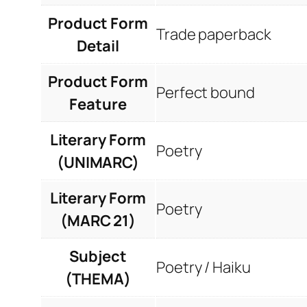
Product Form
Trade paperback
Detail
Product Form
Perfect bound
Feature
Literary Form
Poetry
(UNIMARC)
Literary Form
Poetry
(MARC 21)
Subject
Poetry / Haiku
(THEMA)