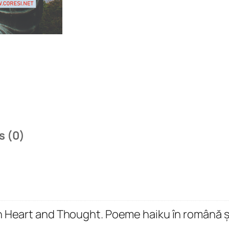
n
.
S
e
r
e
n
e
i
s (0)
n
H
e
a
r
n Heart and Thought. Poeme haiku în română ș
t