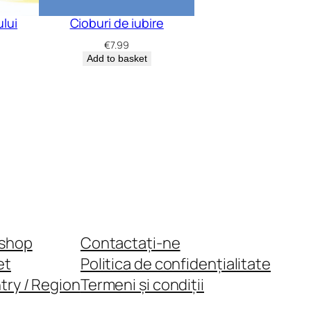
ului
Cioburi de iubire
€
7.99
Add to basket
shop
Contactați-ne
et
Politica de confidențialitate
try / Region
Termeni și condiții