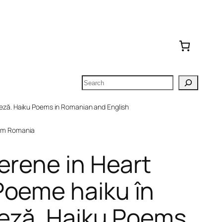
Search
leză. Haiku Poems in Romanian and English
om Romania
erene in Heart
Poeme haiku în
leză. Haiku Poems