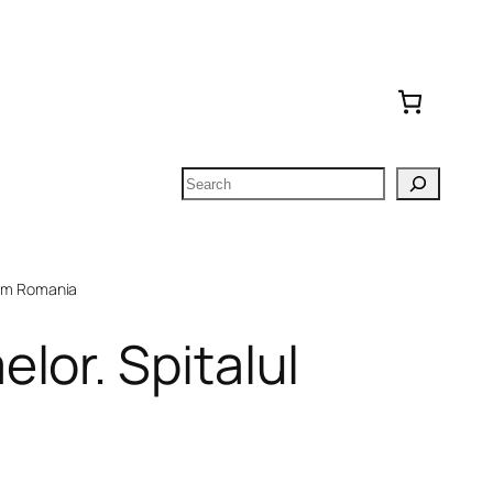
Search
om Romania
lor. Spitalul