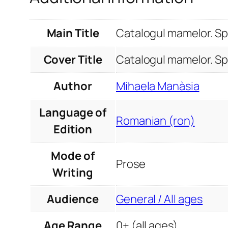
Main Title
Catalogul mamelor. Spi
Cover Title
Catalogul mamelor. Spi
Author
Mihaela Manàsia
Language of
Romanian (ron)
Edition
Mode of
Prose
Writing
Audience
General / All ages
Age Range
0+ (all ages)