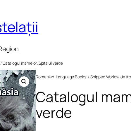
telații
 Region
/ Catalogul mamelor. Spitalul verde
Romanian-Language Books • Shipped Worldwide fr
Catalogul mame
verde