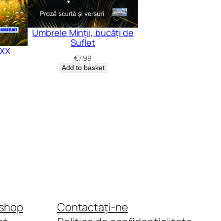
Umbrele Minții, bucăți de
Suflet
 XX
€
7.99
Add to basket
shop
Contactați-ne