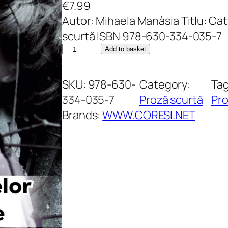
€
7.99
Autor: Mihaela Manàsia Titlu: Cat
scurtă ISBN 978-630-334-035-7
C
Add to basket
a
t
SKU:
978-630-
Category:
Ta
a
334-035-7
Proză scurtă
Pro
l
Brands:
WWW.CORESI.NET
o
g
u
l
m
a
m