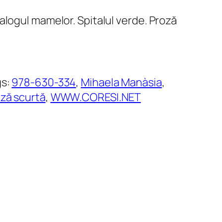
alogul mamelor. Spitalul verde. Proză
gs:
978-630-334
, 
Mihaela Manàsia
, 
ză scurtă
, 
WWW.CORESI.NET