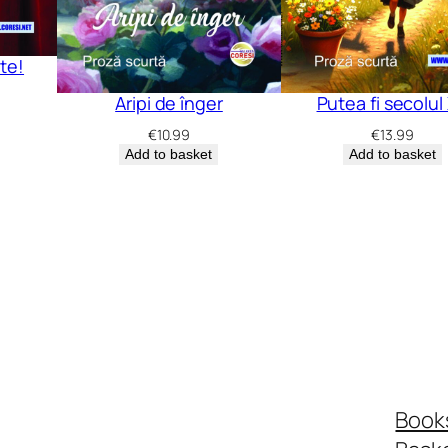
te!
Aripi de înger
Putea fi secolul
€
10.99
€
13.99
Add to basket
Add to basket
Book