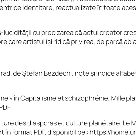
centrice identitare, reactualizate în toate ac
luciditǎţii cu precizarea cǎ actul creator creșt
e care artistul își ridicǎ privirea, de parcǎ abi
 trad. de Ștefan Bezdechi, note și indice alfabe
ome » în Capitalisme et schizophrénie, Mille plat
 PDF
lture des diasporas et culture planétaire. Le 
t în format PDF, disponibil pe : https://home.