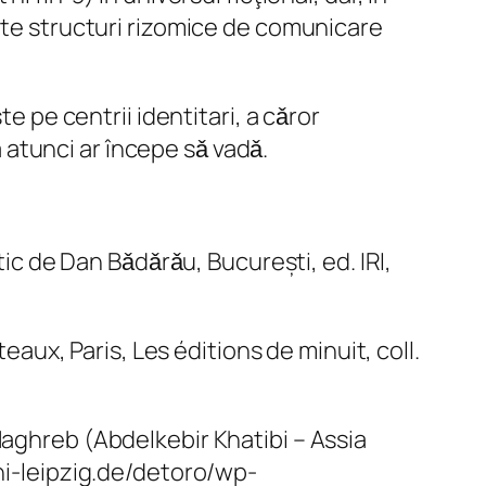
este structuri rizomice de comunicare
e pe centrii identitari, a cǎror
a atunci ar începe sǎ vadǎ.
tic de Dan Bǎdǎrǎu, București, ed. IRI,
eaux, Paris, Les éditions de minuit, coll.
Maghreb (Abdelkebir Khatibi – Assia
uni-leipzig.de/detoro/wp-