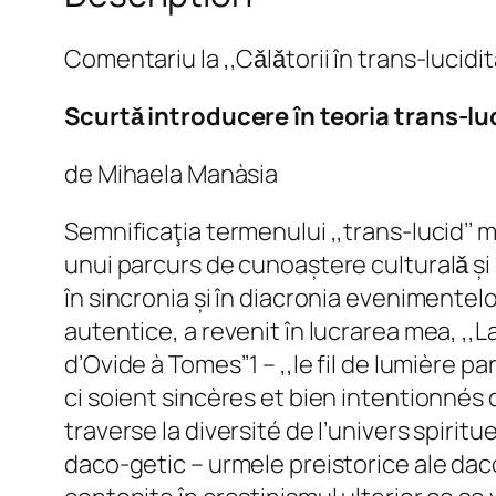
Comentariu la ,,Cǎlǎtorii în trans-lucidit
Scurtǎ introducere în teoria trans-luc
de Mihaela Manàsia
Semnificaţia termenului ,,trans-lucid’’ m
unui parcurs de cunoaștere culturalǎ și s
în sincronia și în diacronia evenimentelo
autentice, a revenit în lucrarea mea, ,,La
d’Ovide à Tomes’’1 – ,,le fil de lumière par
ci soient sincères et bien intentionnés 
traverse la diversité de l’univers spiritu
daco-getic – urmele preistorice ale daco