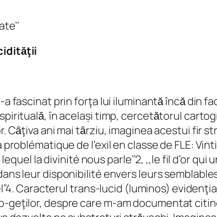
n
t
ate’’
i
iditǎţii
t
y
-a fascinat prin forţa lui iluminantǎ încǎ din 
piritualǎ, în același timp, cercetǎtorul cartogr
r. Cȃţiva ani mai tȃrziu, imaginea acestui fir s
 problématique de l’exil en classe de FLE: Vinti
 lequel la divinité nous parle’’2, ,,le fil d’or q
dans leur disponibilité envers leurs semblables
el’’4. Caracterul trans-lucid (luminos) evidenţia
-geţilor, despre care m-am documentat citind l