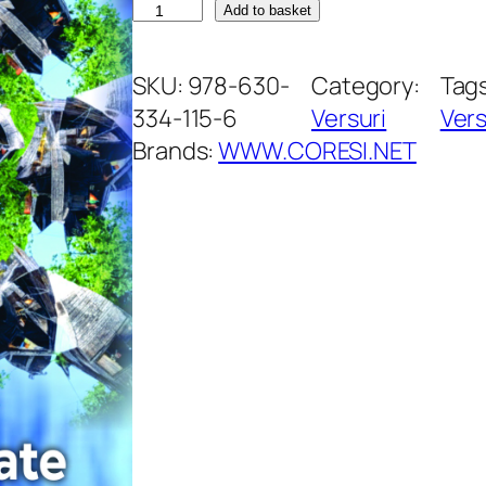
C
Add to basket
ă
l
SKU:
978-630-
Category:
Tag
ă
334-115-6
Versuri
Vers
t
Brands:
WWW.CORESI.NET
o
r
i
i
î
n
t
r
a
n