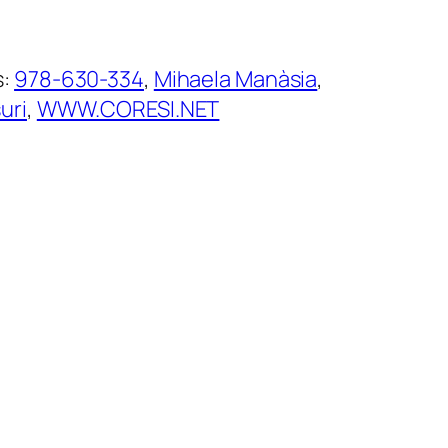
s:
978-630-334
, 
Mihaela Manàsia
, 
uri
, 
WWW.CORESI.NET