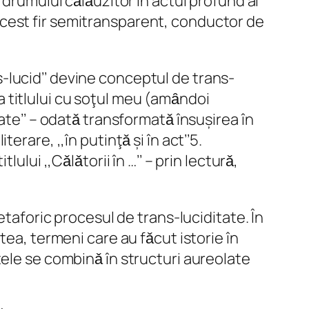
 drumului cǎlǎuzitor în actul profund al
cu acest fir semitransparent, conductor de
ns-lucid’’ devine conceptul de trans-
ea titlului cu soţul meu (amȃndoi
ate’’ – odatǎ transformatǎ însușirea în
rare, ,,în putinţǎ și în act’’5.
lui ,,Cǎlǎtorii în …’’ – prin lecturǎ,
etaforic procesul de trans-luciditate. În
tea, termeni care au fǎcut istorie în
tele se combinǎ în structuri aureolate