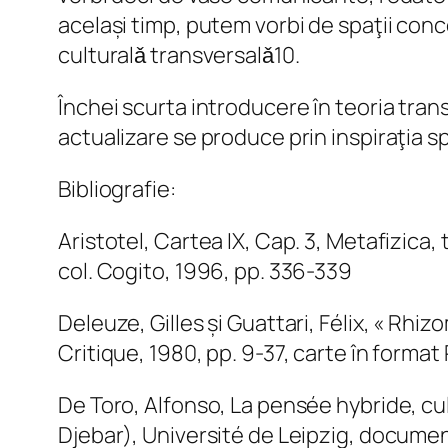
același timp, putem vorbi de spaţii con
culturalǎ transversalǎ10.
Închei scurta introducere în teoria trans-
actualizare se produce prin inspiraţia spr
Bibliografie:
Aristotel, Cartea IX, Cap. 3, Metafizica,
col. Cogito, 1996, pp. 336-339
Deleuze, Gilles și Guattari, Félix, « Rhiz
Critique, 1980, pp. 9-37, carte în format
De Toro, Alfonso, La pensée hybride, cu
Djebar), Université de Leipzig, documen