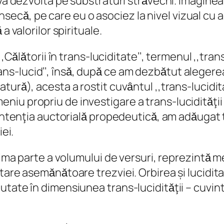
 va dezvolta pe substraturi strǎvechi. Imaginea
ntrinsecǎ, pe care eu o asociez la nivel vizual 
a valorilor spirituale.
,,Cǎlǎtorii în trans-luciditate’’, termenul ,,tra
,,Trans-lucid’’, însǎ, dupǎ ce am dezbǎtut aleger
turǎ), acesta a rostit cuvȃntul ,,trans-lucidit
 propriu de investigare a trans-luciditǎţii lite
ntenţia auctorialǎ propedeuticǎ, am adǎugat titlu
iei.
rima parte a volumului de versuri, reprezintǎ m
tare asemǎnǎtoare trezviei. Orbirea și lucidita
utate în dimensiunea trans-luciditǎţii – cuvin