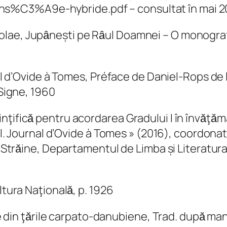
%C3%A9e-hybride.pdf – consultat în mai 20
lae, Jupȃnești pe Rȃul Doamnei – O monografi
nal d’Ovide à Tomes, Préface de Daniel-Rops de 
 Signe, 1960
ţificǎ pentru acordarea Gradului I în învǎţǎmȃ
il. Journal d’Ovide à Tomes » (2016), coordonator
ri Strǎine, Departamentul de Limba și Literatur
ltura Naţionalǎ, p. 1926
ice din ţǎrile carpato-danubiene, Trad. dupǎ ma