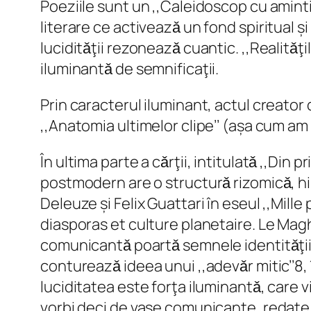
Poeziile sunt un ,,Caleidoscop cu amintiri
literare ce activeazǎ un fond spiritual ș
luciditǎţii rezoneazǎ cuantic. ,,Realitǎţil
iluminantǎ de semnificaţii.
Prin caracterul iluminant, actul creator
,,Anatomia ultimelor clipe’’ (așa cum am i
În ultima parte a cǎrţii, intitulatǎ ,,Din 
postmodern are o structurǎ rizomicǎ, hibr
Deleuze și Felix Guattari în eseul ,,Mille
diasporas et culture planetaire. Le Magh
comunicantǎ poartǎ semnele identitǎţii m
contureazǎ ideea unui ,,adevǎr mitic’’8, 
luciditatea este forţa iluminantǎ, care 
vorbi deci de vase comunicante, redate pri