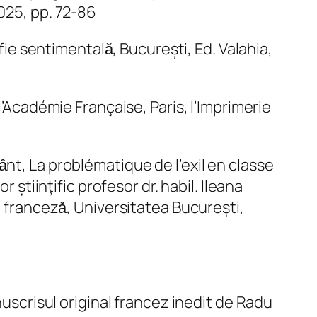
25, pp. 72-86
e sentimentalǎ, București, Ed. Valahia,
l’Académie Française, Paris, l’Imprimerie
nt, La problématique de l’exil en classe
 știinţific profesor dr. habil. Ileana
a francezǎ, Universitatea București,
nuscrisul original francez inedit de Radu