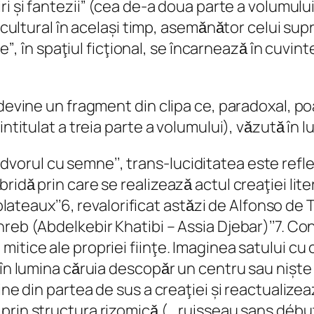
 și fantezii’’ (cea de-a doua parte a volumului)
i cultural în același timp, asemǎnǎtor celui sup
e’’, în spaţiul ficţional, se încarneazǎ în cuvin
 devine un fragment din clipa ce, paradoxal, po
ntitulat a treia parte a volumului), vǎzutǎ în lum
pridvorul cu semne’’, trans-luciditatea este refle
idǎ prin care se realizeazǎ actul creaţiei lite
 plateaux’’6, revalorificat astǎzi de Alfonso de
reb (Abdelkebir Khatibi – Assia Djebar)’’7. Co
itice ale propriei fiinţe. Imaginea satului cu 
în lumina cǎruia descopǎr un centru sau niște c
vine din partea de sus a creaţiei și reactualiz
n structura rizomicǎ (,, ruisseau sans début ni 