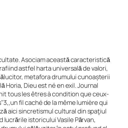
facultate. Asociam aceastǎ caracteristicǎ
afiind astfel harta universalǎ de valori,
trǎlucitor, metafora drumului cunoașterii
lǎ Horia, Dieu est né en exil. Journal
ui unit tous les êtres à condition que ceux-
’’3,,un fil caché de la même lumière qui
zǎ aici sincretismul cultural din spaţiul
ucrǎrile istoricului Vasile Pȃrvan,