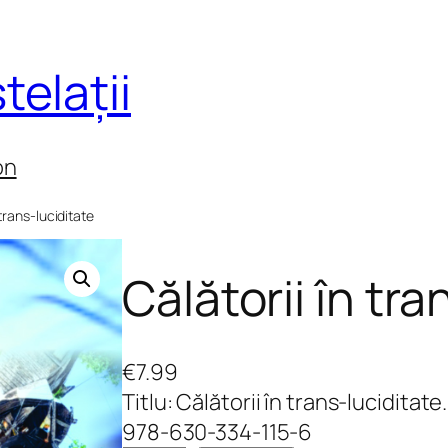
telații
on
 trans-luciditate
Călătorii în tra
€
7.99
Titlu: Călătorii în trans-lucidita
978-630-334-115-6