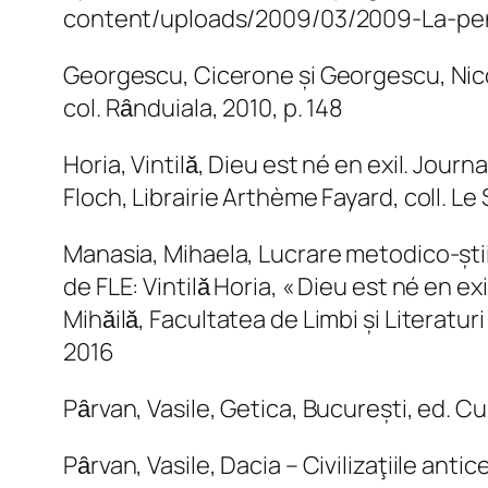
content/uploads/2009/03/2009-La-pens
Georgescu, Cicerone și Georgescu, Nico
col. Rȃnduiala, 2010, p. 148
Horia, Vintilǎ, Dieu est né en exil. Jour
Floch, Librairie Arthème Fayard, coll. Le
Manasia, Mihaela, Lucrare metodico-știin
de FLE: Vintilǎ Horia, « Dieu est né en ex
Mihǎilǎ, Facultatea de Limbi și Literatu
2016
Pȃrvan, Vasile, Getica, București, ed. Cu
Pȃrvan, Vasile, Dacia – Civilizaţiile ant