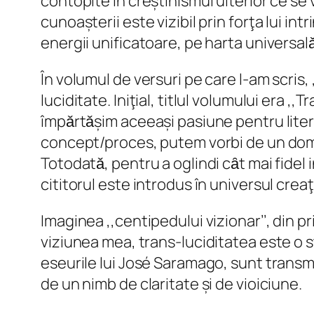
contopite în creștinismul ulterior ce se
cunoașterii este vizibil prin forţa lui i
energii unificatoare, pe harta universalǎ 
În volumul de versuri pe care l-am scris, 
luciditate. Iniţial, titlul volumului era 
împǎrtǎșim aceeași pasiune pentru litera
concept/proces, putem vorbi de un domeniu
Totodatǎ, pentru a oglindi cȃt mai fidel i
cititorul este introdus în universul creaţ
Imaginea ,,centipedului vizionar’’, din p
viziunea mea, trans-luciditatea este o s
eseurile lui José Saramago, sunt transm
de un nimb de claritate și de vioiciune.