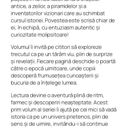
t
antice, a zeilor, a piramidelor și a
o
inventatorilor vizionari care au schimbat
r
cursul istoriei. Povestea este scrisă chiar de
i
ei, în echipă, cu entuziasm autentic și
a
curiozitate molipsitoare!
l
Volumul îi invită pe cititori să exploreze
u
trecutul ca pe un tărâm viu, plin de surprize
m
și revelații. Fiecare pagină deschide o poartă
i
către o epocă uimitoare, unde copiii
i
descoperă frumusețea cunoașterii și
.
bucuria de a înțelege lumea.
V
o
Lectura devine o aventură plină de ritm,
l
farmec și descoperiri neașteptate. Acest
.
prim volum al seriei îi ajută pe cei mici să vadă
I
istoria ca pe un univers prietenos, plin de
q
sens și de uimire, invitându-i să continue
u