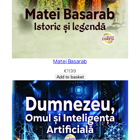
Matei Basarab
€
11.99
Add to basket