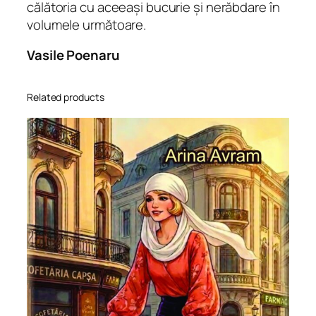
călătoria cu aceeași bucurie și nerăbdare în
a
volumele următoare.
n
t
Vasile Poenaru
i
t
Related products
y