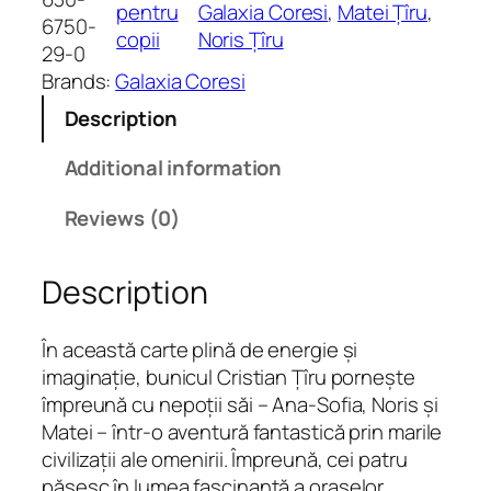
pentru
Galaxia Coresi
, 
Matei Țîru
, 
o
6750-
copii
Noris Țîru
r
29-0
i
Brands:
Galaxia Coresi
a
Description
f
a
Additional information
n
t
Reviews (0)
a
s
Description
t
i
c
În această carte plină de energie și
ă
imaginație, bunicul Cristian Țîru pornește
î
împreună cu nepoții săi – Ana-Sofia, Noris și
n
Matei – într-o aventură fantastică prin marile
i
civilizații ale omenirii. Împreună, cei patru
s
pășesc în lumea fascinantă a orașelor