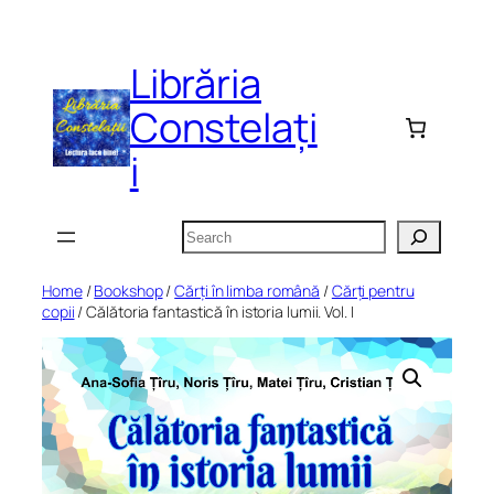
Skip
to
Librăria
content
Constelați
i
Search
Home
/
Bookshop
/
Cărți în limba română
/
Cărți pentru
copii
/ Călătoria fantastică în istoria lumii. Vol. I