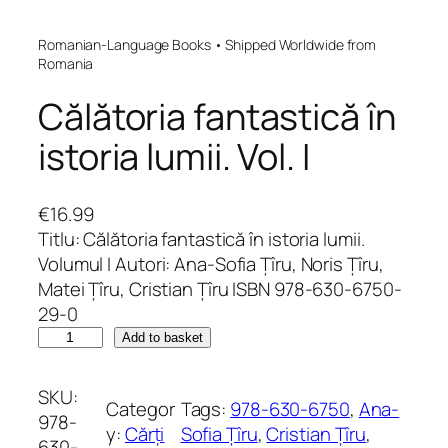
Romanian-Language Books • Shipped Worldwide from
Romania
Călătoria fantastică în
istoria lumii. Vol. I
€
16.99
Titlu: Călătoria fantastică în istoria lumii.
Volumul I Autori: Ana-Sofia Țîru, Noris Țîru,
Matei Țîru, Cristian Țîru ISBN 978-630-6750-
29-0
C
Add to basket
ă
l
SKU:
Categor
Tags:
978-630-6750
, 
Ana-
ă
978-
y:
Cărți
Sofia Țîru
, 
Cristian Țîru
, 
t
630-