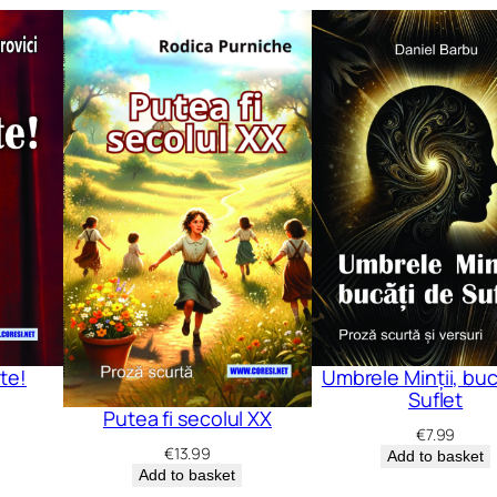
te!
Umbrele Minții, buc
Suflet
Putea fi secolul XX
€
7.99
€
13.99
Add to basket
Add to basket