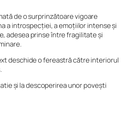
imată de o surprinzătoare vigoare
a a introspecției, a emoțiilor intense și
 adesea prinse între fragilitate și
uminare.
 text deschide o fereastră către interiorul
.
patie și la descoperirea unor povești