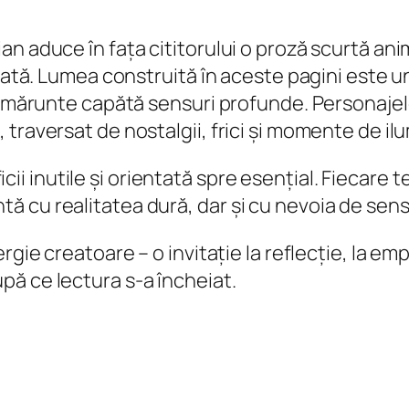
an aduce în fața cititorului o proză scurtă an
zată. Lumea construită în aceste pagini este un
e mărunte capătă sensuri profunde. Personajele,
traversat de nostalgii, frici și momente de il
ificii inutile și orientată spre esențial. Fiecare
 cu realitatea dură, dar și cu nevoia de sens
rgie creatoare – o invitație la reflecție, la em
ă ce lectura s-a încheiat.