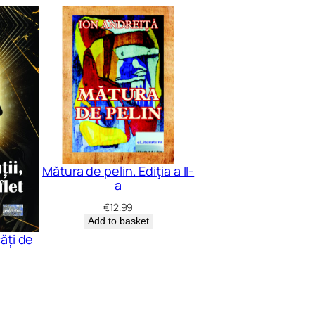
Mătura de pelin. Ediţia a II-
a
€
12.99
Add to basket
ăți de