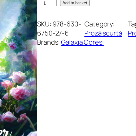
A
Add to basket
r
i
SKU:
978-630-
Category:
Ta
p
6750-27-6
Proză scurtă
Pr
i
Brands:
Galaxia Coresi
d
e
î
n
g
e
r
q
u
a