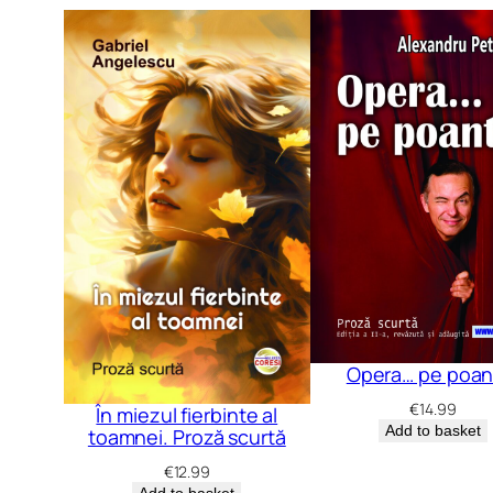
Opera… pe poan
€
14.99
În miezul fierbinte al
Add to basket
toamnei. Proză scurtă
€
12.99