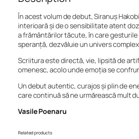
În acest volum de debut, Siranuș Hakobi
interioară și de o sensibilitate atent do
a frământărilor tăcute, în care gesturil
speranță, dezvăluie un univers complex, 
Scriitura este directă, vie, lipsită de art
omenesc, acolo unde emoția se confruntă
Un debut autentic, curajos și plin de ene
care continuă să ne urmărească mult dup
Vasile Poenaru
Related products