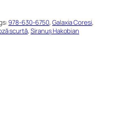
gs:
978-630-6750
, 
Galaxia Coresi
, 
oză scurtă
, 
Siranuș Hakobian