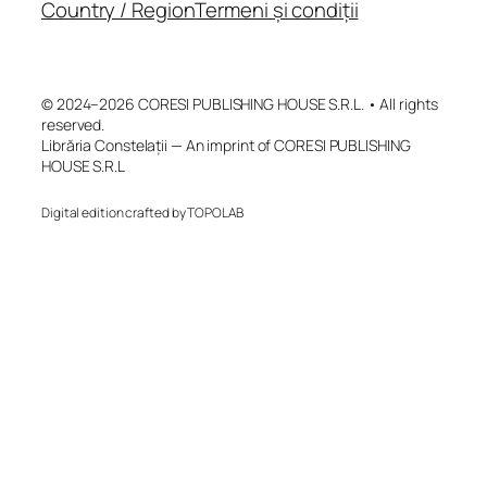
Country / Region
Termeni și condiții
© 2024–2026 CORESI PUBLISHING HOUSE S.R.L. • All rights
reserved.
Librăria Constelații — An imprint of CORESI PUBLISHING
HOUSE S.R.L
Digital edition crafted by TOPOLAB