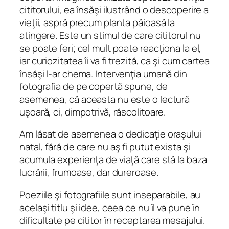
cititorului, ea însăşi ilustrând o descoperire a
vieţii, aspră precum planta păioasă la
atingere. Este un stimul de care cititorul nu
se poate feri; cel mult poate reacţiona la el,
iar curiozitatea îi va fi trezită, ca şi cum cartea
însăşi l-ar chema. Intervenţia umană din
fotografia de pe copertă spune, de
asemenea, că aceasta nu este o lectură
uşoară, ci, dimpotrivă, răscolitoare.
Am lăsat de asemenea o dedicaţie oraşului
natal, fără de care nu aş fi putut exista şi
acumula experienţa de viaţă care stă la baza
lucrării, frumoase, dar dureroase.
Poeziile şi fotografiile sunt inseparabile, au
acelaşi titlu şi idee, ceea ce nu îl va pune în
dificultate pe cititor în receptarea mesajului.