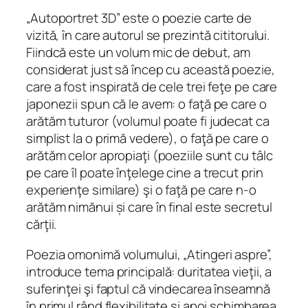
„Autoportret 3D” este o poezie carte de
vizită, în care autorul se prezintă cititorului.
Fiindcă este un volum mic de debut, am
considerat just să încep cu această poezie,
care a fost inspirată de cele trei feţe pe care
japonezii spun că le avem: o faţă pe care o
arătăm tuturor (volumul poate fi judecat ca
simplist la o primă vedere), o faţă pe care o
arătăm celor apropiaţi (poeziile sunt cu tâlc
pe care îl poate înţelege cine a trecut prin
experienţe similare) şi o faţă pe care n-o
arătăm nimănui și care în final este secretul
cărţii.
Poezia omonimă volumului, „Atingeri aspre”,
introduce tema principală: duritatea vieţii, a
suferinţei şi faptul că vindecarea înseamnă
în primul rând flexibilitate şi apoi schimbarea