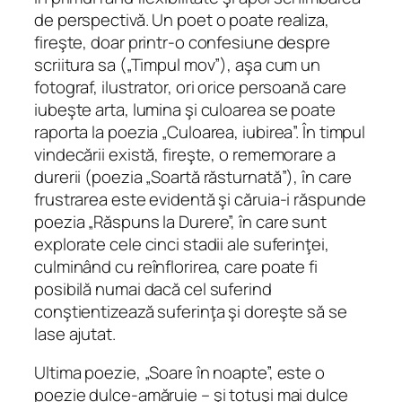
de perspectivă. Un poet o poate realiza,
fireşte, doar printr-o confesiune despre
scriitura sa („Timpul mov”), aşa cum un
fotograf, ilustrator, ori orice persoană care
iubeşte arta, lumina şi culoarea se poate
raporta la poezia „Culoarea, iubirea”. În timpul
vindecării există, fireşte, o rememorare a
durerii (poezia „Soartă răsturnată”), în care
frustrarea este evidentă şi căruia-i răspunde
poezia „Răspuns la Durere”, în care sunt
explorate cele cinci stadii ale suferinţei,
culminând cu reînflorirea, care poate fi
posibilă numai dacă cel suferind
conştientizează suferinţa şi doreşte să se
lase ajutat.
Ultima poezie, „Soare în noapte”, este o
poezie dulce-amăruie – şi totuşi mai dulce