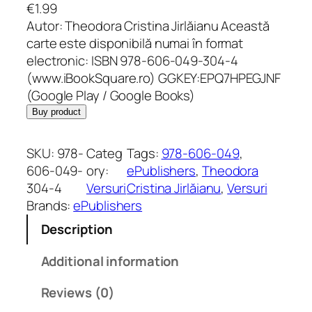
€
1.99
Autor: Theodora Cristina Jirlăianu Această
carte este disponibilă numai în format
electronic: ISBN 978-606-049-304-4
(www.iBookSquare.ro) GGKEY:EPQ7HPEGJNF
(Google Play / Google Books)
Buy product
SKU:
978-
Categ
Tags:
978-606-049
, 
606-049-
ory:
ePublishers
, 
Theodora
304-4
Versuri
Cristina Jirlăianu
, 
Versuri
Brands:
ePublishers
Description
Additional information
Reviews (0)