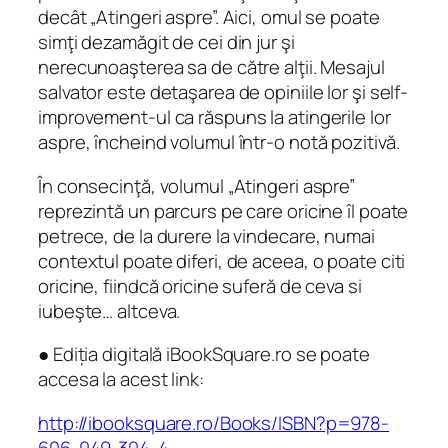
decât „Atingeri aspre”. Aici, omul se poate
simţi dezamăgit de cei din jur şi
nerecunoaşterea sa de către alţii. Mesajul
salvator este detaşarea de opiniile lor şi self-
improvement-ul ca răspuns la atingerile lor
aspre, încheind volumul într-o notă pozitivă.
În consecinţă, volumul „Atingeri aspre”
reprezintă un parcurs pe care oricine îl poate
petrece, de la durere la vindecare, numai
contextul poate diferi, de aceea, o poate citi
oricine, fiindcă oricine suferă de ceva si
iubeşte… altceva.
● Ediția digitală iBookSquare.ro se poate
accesa la acest link:
http://ibooksquare.ro/Books/ISBN?p=978-
606-049-304-4