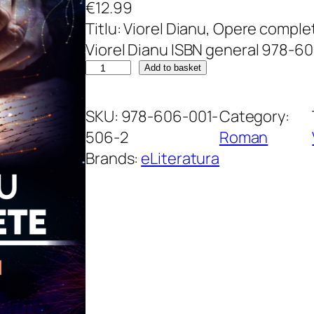
€
12.99
Titlu: Viorel Dianu, Opere comple
Viorel Dianu ISBN general 978-
V
Add to basket
i
o
SKU:
978-606-001-
Category:
r
506-2
Roman
e
Brands:
eLiteratura
l
D
i
a
n
u
.