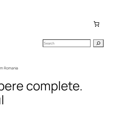
Search
om Romania
Opere complete.
l