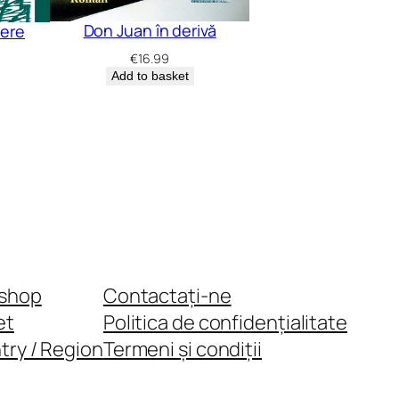
Don Juan în derivă
rere
€
16.99
Add to basket
shop
Contactați-ne
et
Politica de confidențialitate
try / Region
Termeni și condiții