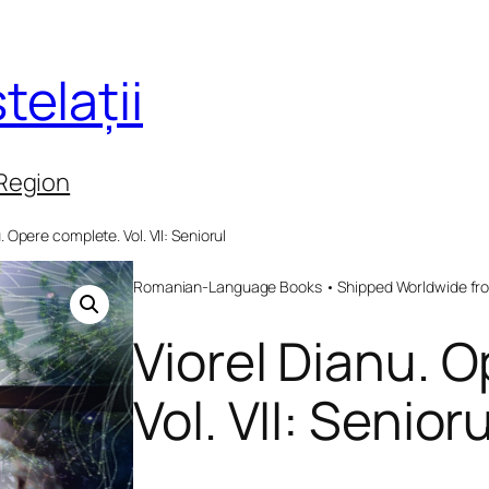
telații
 Region
. Opere complete. Vol. VII: Seniorul
Romanian-Language Books • Shipped Worldwide fr
Viorel Dianu. 
Vol. VII: Senioru