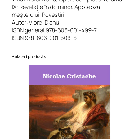
e
IX: Revelație în do minor. Apoteoza
c
meșterului. Povestiri
o
Autor: Viorel Dianu
m
ISBN general 978-606-001-499-7
p
ISBN 978-606-001-508-6
l
e
Related products
t
e
.
V
o
l
.
I
X
:
R