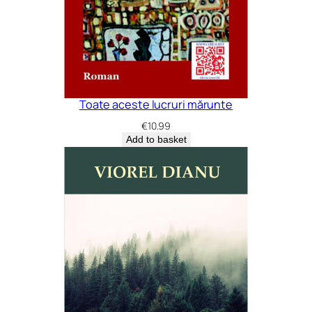
q
u
a
n
t
i
Toate aceste lucruri mărunte
t
€
10.99
y
Add to basket