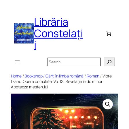
Skip
to
Librăria
content
Constelați
i
Search
Home
/
Bookshop
/
Cărți în limba română
/
Roman
/ Viorel
Dianu. Opere complete. Vol. IX: Revelație în do minor.
Apoteoza meșterului