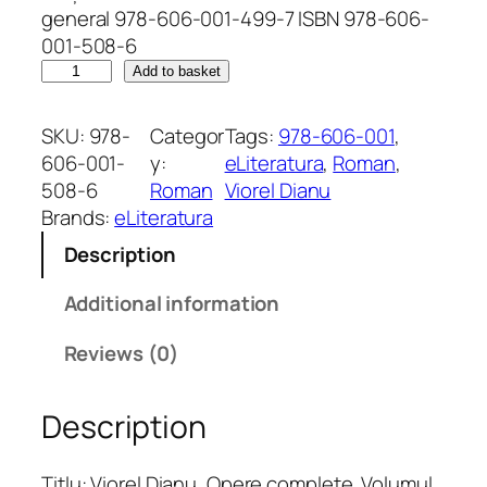
general 978-606-001-499-7 ISBN 978-606-
001-508-6
V
Add to basket
i
o
SKU:
978-
Categor
Tags:
978-606-001
, 
r
606-001-
y:
eLiteratura
, 
Roman
, 
e
508-6
Roman
Viorel Dianu
l
Brands:
eLiteratura
D
Description
i
a
Additional information
n
u
Reviews (0)
.
O
Description
p
e
r
Titlu: Viorel Dianu, Opere complete. Volumul