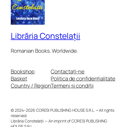
Librăria Constelații
Romanian Books. Worldwide.
Bookshop
Contactați-ne
Basket
Politica de confidențialitate
Country / Region
Termeni și condiții
© 2024–2026 CORESI PUBLISHING HOUSE S.R.L. • All rights
reserved.
Librăria Constelații — An imprint of CORESI PUBLISHING
HOUSE S.R.L