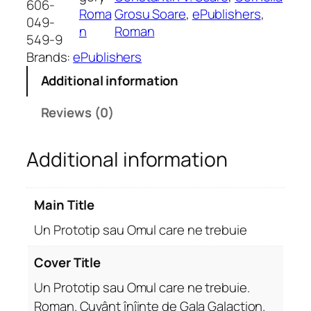
606-
Roma
Grosu Soare
, 
ePublishers
, 
t
049-
n
Roman
o
549-9
t
Brands:
ePublishers
i
Additional information
p
s
Reviews (0)
a
u
Additional information
O
m
u
Main Title
l
c
Un Prototip sau Omul care ne trebuie
a
r
Cover Title
e
Un Prototip sau Omul care ne trebuie.
n
Roman. Cuvânt înîinte de Gala Galaction.