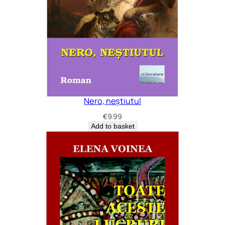
Nero, neștiutul
€
9.99
Add to basket