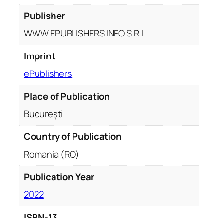
t
i
Publisher
t
WWW.EPUBLISHERS INFO S.R.L.
y
Imprint
ePublishers
Place of Publication
București
Country of Publication
Romania (RO)
Publication Year
2022
ISBN-13