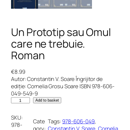
Un Prototip sau Omul
care ne trebuie.
Roman
€
8.99
Autor: Constantin V. Soare Îngrijitor de
ediție: Cornelia Grosu Soare ISBN 978-606-
049-549-9
U
Add to basket
n
P
SKU:
Cate
Tags:
978-606-049
, 
r
978-
gory:
Constantin V. Soare
, 
Cornelia
o