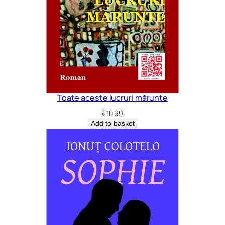
Toate aceste lucruri mărunte
€
10.99
Add to basket