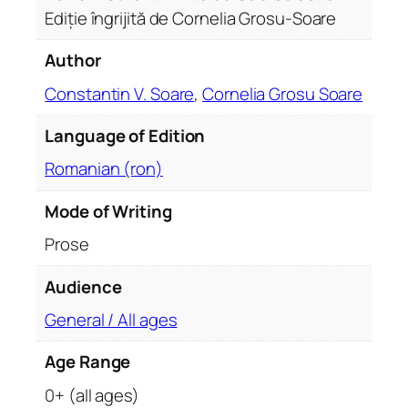
e
Ediție îngrijită de Cornelia Grosu-Soare
t
r
Author
e
b
Constantin V. Soare
,
Cornelia Grosu Soare
u
Language of Edition
i
e
Romanian (ron)
.
R
Mode of Writing
o
Prose
m
a
Audience
n
q
General / All ages
u
Age Range
a
n
0+ (all ages)