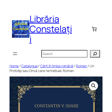
Skip
to
Librăria
content
Constelați
i
Search
Home
/
Catalogue
/
Cărți în limba română
/
Roman
/ Un
Prototip sau Omul care ne trebuie. Roman