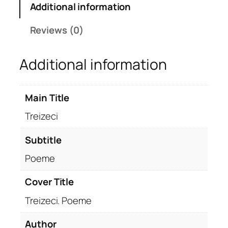
Additional information
i
.
Reviews (0)
P
o
Additional information
e
m
e
Main Title
q
u
Treizeci
a
n
Subtitle
t
Poeme
i
t
Cover Title
y
Treizeci. Poeme
Author