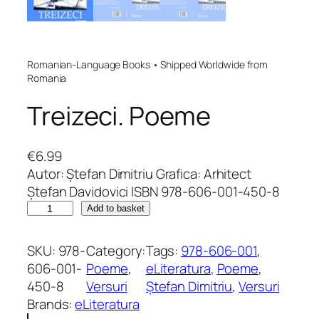
Romanian-Language Books • Shipped Worldwide from
Romania
Treizeci. Poeme
€
6.99
Autor: Ștefan Dimitriu Grafica: Arhitect
Ștefan Davidovici ISBN 978-606-001-450-8
T
Add to basket
r
e
SKU:
978-
Category:
Tags:
978-606-001
, 
i
606-001-
Poeme
, 
eLiteratura
, 
Poeme
, 
z
450-8
Versuri
Ștefan Dimitriu
, 
Versuri
e
Brands:
eLiteratura
c