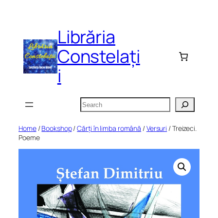
Skip
to
Librăria
content
Constelați
i
Search
Home
/
Bookshop
/
Cărți în limba română
/
Versuri
/ Treizeci.
Poeme