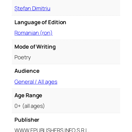
Ștefan Dimitriu
Language of Edition
Romanian (ron)
Mode of Writing
Poetry
Audience
General / All ages
Age Range
0+ (all ages)
Publisher
WWW.EPUBLISHERS INFO S.R.L.