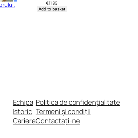
€
11.99
orului.
Add to basket
Echipa
Politica de confidențialitate
Istoric
Termeni și condiții
Cariere
Contactați-ne