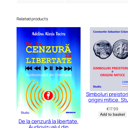
Related products
Simboluri preistori
origini mitice. St
€
17.99
Add to basket
De la cenzură la libertate.
Audiovizualul din