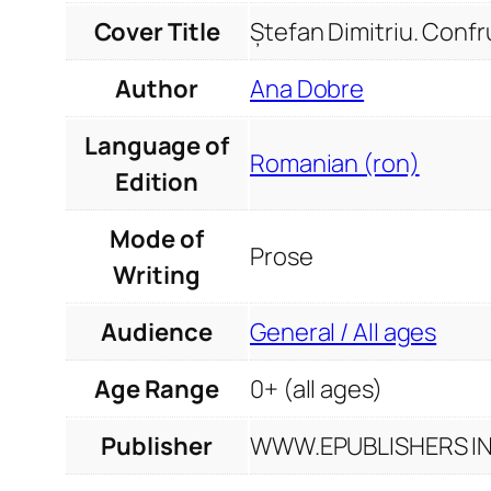
Cover Title
Ștefan Dimitriu. Confr
Author
Ana Dobre
Language of
Romanian (ron)
Edition
Mode of
Prose
Writing
Audience
General / All ages
Age Range
0+ (all ages)
Publisher
WWW.EPUBLISHERS INF