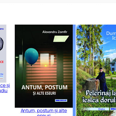
ce și
udiu
Antum, postum și alte
eseuri