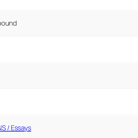
 bound
S / Essays