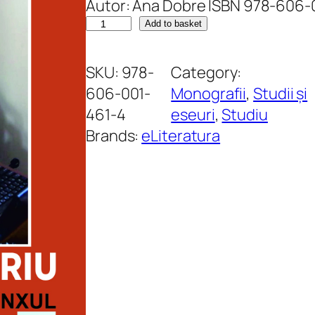
Autor: Ana Dobre ISBN 978-606-
Ș
Add to basket
t
e
SKU:
978-
Category:
f
606-001-
Monografii
, 
Studii și
a
461-4
eseuri
, 
Studiu
n
Brands:
eLiteratura
D
i
m
i
t
r
i
u