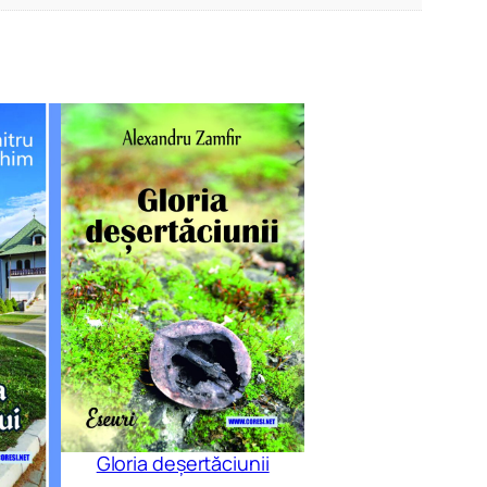
Gloria deșertăciunii