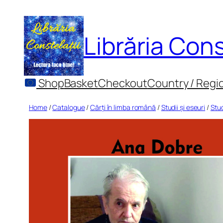
Skip
to
Librăria Cons
content
Shop
Basket
Checkout
Country / Regi
Home
/
Catalogue
/
Cărți în limba română
/
Studii și eseuri
/
Stu