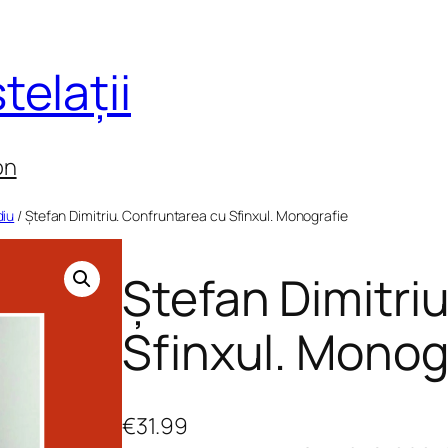
telații
on
diu
/ Ștefan Dimitriu. Confruntarea cu Sfinxul. Monografie
Ștefan Dimitri
Sfinxul. Monog
€
31.99