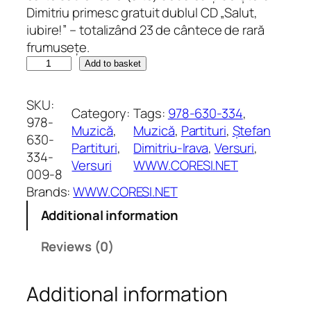
Dimitriu primesc gratuit dublul CD „Salut,
iubire!” – totalizând 23 de cântece de rară
frumusețe.
S
Add to basket
a
l
SKU:
Category:
Tags:
978-630-334
, 
u
978-
Muzică
, 
Muzică
, 
Partituri
, 
Ștefan
t
630-
Partituri
, 
Dimitriu-Irava
, 
Versuri
, 
,
334-
Versuri
WWW.CORESI.NET
i
009-8
u
Brands:
WWW.CORESI.NET
b
Additional information
i
r
Reviews (0)
e
!
Additional information
q
u