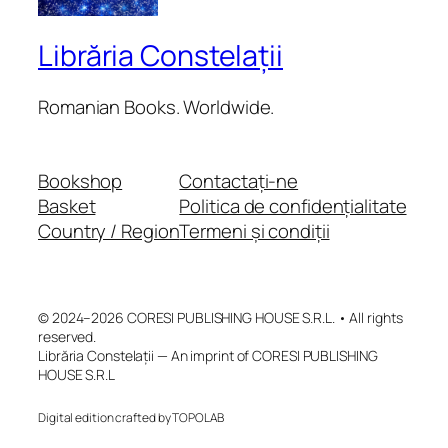
Librăria Constelații
Romanian Books. Worldwide.
Bookshop
Contactați-ne
Basket
Politica de confidențialitate
Country / Region
Termeni și condiții
© 2024–2026 CORESI PUBLISHING HOUSE S.R.L. • All rights
reserved.
Librăria Constelații — An imprint of CORESI PUBLISHING
HOUSE S.R.L
Digital edition crafted by TOPOLAB