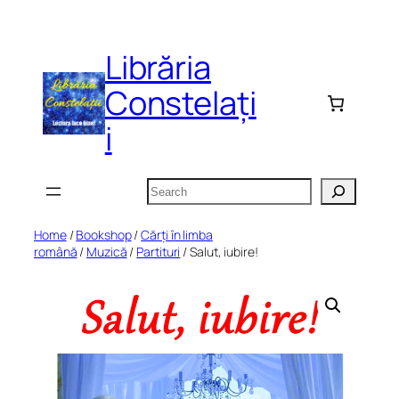
Skip
to
Librăria
content
Constelați
i
Search
Home
/
Bookshop
/
Cărți în limba
română
/
Muzică
/
Partituri
/ Salut, iubire!