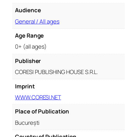
Audience
General / All ages
Age Range
0+ (all ages)
Publisher
CORESI PUBLISHING HOUSE S.R.L.
Imprint
WWW.CORESI.NET
Place of Publication
București
Country of Publication