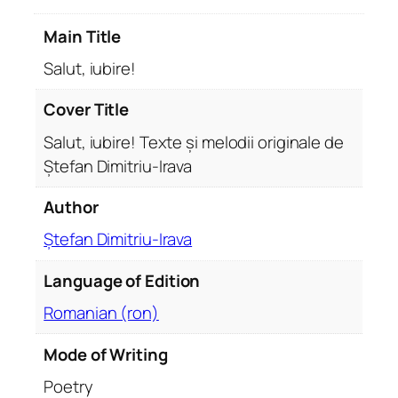
a
Main Title
n
t
Salut, iubire!
i
t
Cover Title
y
Salut, iubire! Texte și melodii originale de
Ștefan Dimitriu-Irava
Author
Ștefan Dimitriu-Irava
Language of Edition
Romanian (ron)
Mode of Writing
Poetry