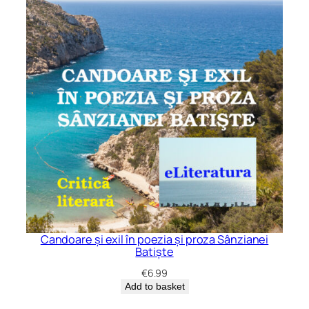
Candoare și exil în poezia și proza Sânzianei
Batiște
€
6.99
Add to basket