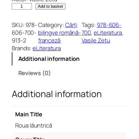
R
Add to basket
o
u
SKU:
978-
Category:
Cărți
Tags:
978-606-
a
606-700-
bilingve română-
700
, 
eLiteratura
, 
l
913-2
franceză
Vasile Zetu
ă
Brands:
eLiteratura
u
Additional information
n
t
Reviews (0)
r
i
Additional information
c
ă
q
Main Title
u
a
Roua lăuntrică
n
t