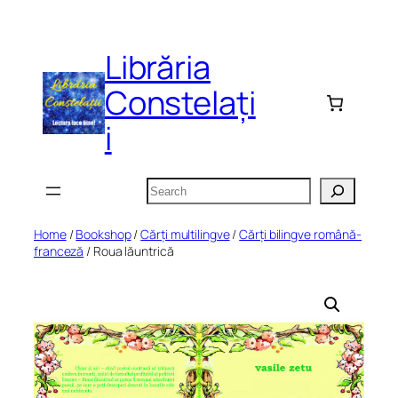
Skip
to
Librăria
content
Constelați
i
Search
Home
/
Bookshop
/
Cărți multilingve
/
Cărți bilingve română-
franceză
/ Roua lăuntrică