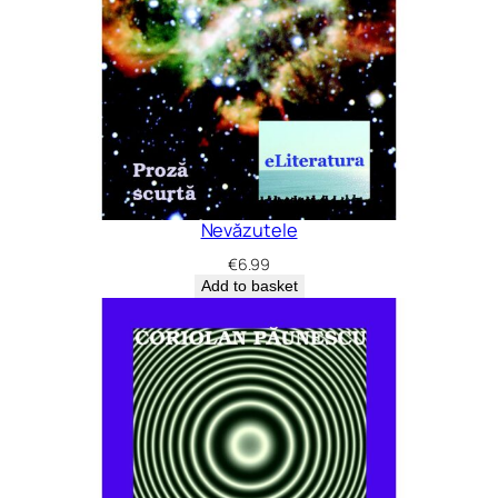
Nevăzutele
€
6.99
Add to basket