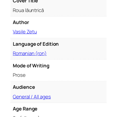
Cover Title
i
Roua lăuntrică
t
y
Author
Vasile Zetu
Language of Edition
Romanian (ron)
Mode of Writing
Prose
Audience
General / All ages
Age Range