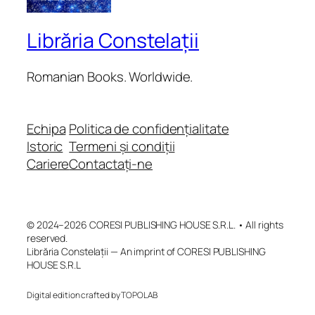
Librăria Constelații
Romanian Books. Worldwide.
Echipa
Politica de confidențialitate
Istoric
Termeni și condiții
Cariere
Contactați-ne
© 2024–2026 CORESI PUBLISHING HOUSE S.R.L. • All rights
reserved.
Librăria Constelații — An imprint of CORESI PUBLISHING
HOUSE S.R.L
Digital edition crafted by TOPOLAB