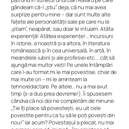
pătrund în sufletul unui Dan Ravaru pe care
gândeam că-l „știu” deja, că nu mai avea
surprize pentru mine – dar sunt multe alte
fațete ale personalității sale pe care nu le
„știam”, neapărat, sau doar le intuiam. Atâta
experiență! Atâtea experiențe!… Incursiuni
în istorie, a noastră și a altora, în literatura
românească și în cea universală, în artă, în
meandrele iubirii și ale profesiei etc…. cât să
ajungă mai multor vieți! Pe unele întâmplări
care l-au format mi le mai povestise, chiar de
mai multe ori – mi le aminteam la
tehnoredactare. Pe altele… nu a mai avut
timp (s-a dus prea devreme!). Îi spusesem
cândva că noi doi ne completăm de minune:
„Ție îți place să povestești, eu uit cele
povestite pentru ca tu să le poți povesti din
nou!” Iar acum? Povestașul a plecat, nu mai