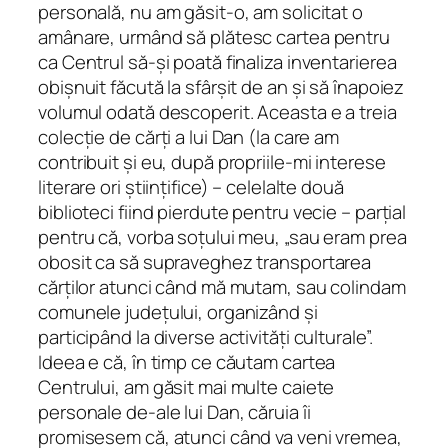
personală, nu am găsit-o, am solicitat o
t
amânare, urmând să plătesc cartea pentru
i
ca Centrul să-și poată finaliza inventarierea
t
obișnuit făcută la sfârșit de an și să înapoiez
y
volumul odată descoperit. Aceasta e a treia
colecție de cărți a lui Dan (la care am
contribuit și eu, după propriile-mi interese
literare ori științifice) – celelalte două
biblioteci fiind pierdute pentru vecie – parțial
pentru că, vorba soțului meu, „sau eram prea
obosit ca să supraveghez transportarea
cărților atunci când mă mutam, sau colindam
comunele județului, organizând și
participând la diverse activități culturale”.
Ideea e că, în timp ce căutam cartea
Centrului, am găsit mai multe caiete
personale de-ale lui Dan, căruia îi
promisesem că, atunci când va veni vremea,