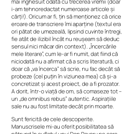
mai înghesuit odată cu trecerea vremii (doar
i-am tehnoredactat numeroase articole și
cărți!). Oricum ar fi, țin să menționez că orice
eroare de transcriere îmi aparține (textul era
ori pătat de umezeală, lipsind cuvinte întregi,
fie atât de ilizibil încât nu reușeam să deduc
sensul nici măcar din context). „Încercările
mele literare”, cum le-ar fi numit, dat fiind că
niciodată nu a afirmat că a scris literatură, ci
doar că „va încerca” să scrie, nu fac decât să
probeze (cel puțin în viziunea mea) că și-a
concretizat și acest proiect, de a fi prozator.
A dorit, într-o viață de om, să comaseze tot –
un „de omnibus rebus” autentic. Aspirațiile
sale nu au fost limitate decât prin moarte.
Sunt fericită de cele descoperite.
Manuscrisele mi-au oferit posibilitatea să