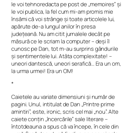
le voi tehnoredacta pe post de „memoires” și
le voi publica, la fel cum mi-am promis mie
însămi că voi strânge și toate articolele lui,
apărute de-a lungul anilor în presa
județeană. Nu am citit jurnalele decât pe
măsură ce le scriam la computer – deși îl
cunosc pe Dan, tot m-au surprins gândurile
și sentimentele lui. Atâta complexitate! –
uneori dantescă, uneori serafică… Era un om,
la urma urmei! Era un OM!
*
Caietele au variate dimensiuni și număr de
pagini. Unul, intitulat de Dan „Printre prime
amintiri”, este, ironic, scris cel mai „nou”. Alte
caiete conțin „încercările” sale literare –
întotdeauna a spus că va începe, în cele din