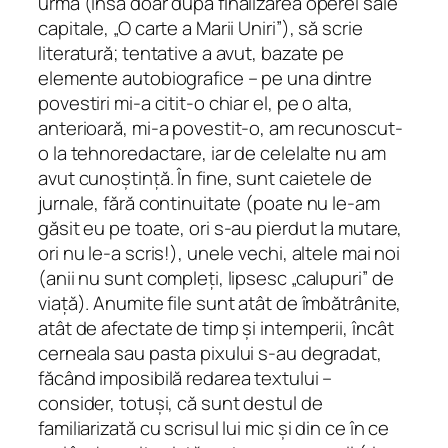
urmă (însă doar după finalizarea operei sale
capitale, „O carte a Marii Uniri”), să scrie
literatură; tentative a avut, bazate pe
elemente autobiografice – pe una dintre
povestiri mi-a citit-o chiar el, pe o alta,
anterioară, mi-a povestit-o, am recunoscut-
o la tehnoredactare, iar de celelalte nu am
avut cunoștință. În fine, sunt caietele de
jurnale, fără continuitate (poate nu le-am
găsit eu pe toate, ori s-au pierdut la mutare,
ori nu le-a scris!), unele vechi, altele mai noi
(anii nu sunt compleți, lipsesc „calupuri” de
viață). Anumite file sunt atât de îmbătrânite,
atât de afectate de timp și intemperii, încât
cerneala sau pasta pixului s-au degradat,
făcând imposibilă redarea textului –
consider, totuși, că sunt destul de
familiarizată cu scrisul lui mic și din ce în ce