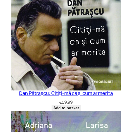
Dan Pătrașcu: Citiți-mă ca și cum ar merita
€
59.99
Add to basket