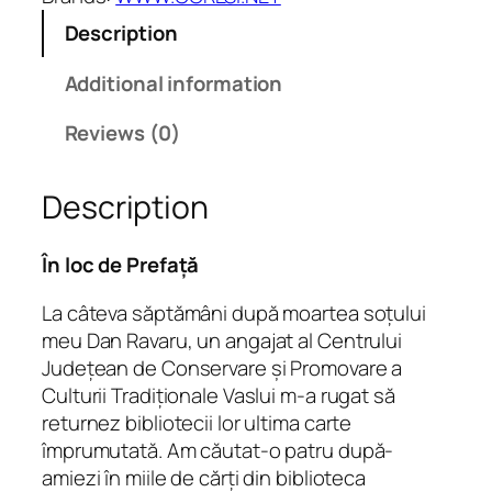
e
Description
p
r
Additional information
i
m
Reviews (0)
e
a
Description
m
i
n
În loc de Prefață
t
La câteva săptămâni după moartea soțului
i
meu Dan Ravaru, un angajat al Centrului
r
Județean de Conservare și Promovare a
i
Culturii Tradiționale Vaslui m-a rugat să
q
returnez bibliotecii lor ultima carte
u
împrumutată. Am căutat-o patru după-
a
amiezi în miile de cărți din biblioteca
n