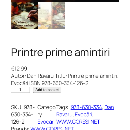
Printre prime amintiri
€
12.99
Autor: Dan Ravaru Titlu: Printre prime amintiri.
Evocări ISBN 978-630-334-126-2
P
Add to basket
r
i
SKU:
978-
Catego
Tags:
978-630-334
, 
Dan
n
630-334-
ry:
Ravaru
, 
Evocări
, 
t
126-2
Evocări
WWW.CORESI.NET
r
Brands:
WWW.CORESI.NET