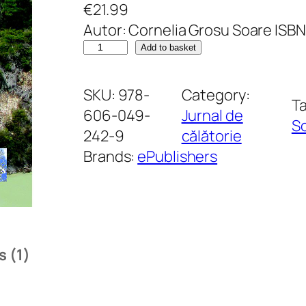
€
21.99
Rated
1
5.00
Autor: Cornelia Grosu Soare IS
out of 5
P
Add to basket
based on
o
customer
p
SKU:
978-
Category:
T
rating
a
606-049-
Jurnal de
S
s
242-9
călătorie
l
Brands:
ePublishers
a
c
a
p
ă
 (1)
t
u