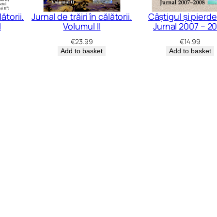
lătorii.
Jurnal de trăiri în călătorii.
Câștigul și pierde
I
Volumul II
Jurnal 2007 – 2
€
23.99
€
14.99
Add to basket
Add to basket