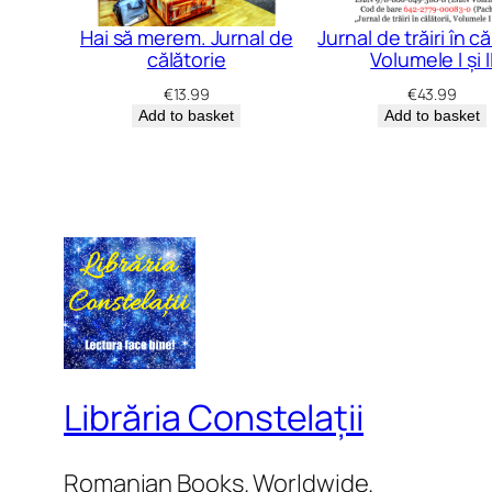
Hai să merem. Jurnal de
Jurnal de trăiri în că
călătorie
Volumele I și I
€
13.99
€
43.99
Add to basket
Add to basket
Librăria Constelații
Romanian Books. Worldwide.