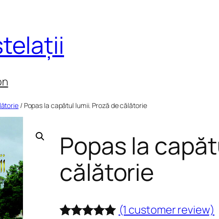
telații
on
lătorie
/ Popas la capătul lumii. Proză de călătorie
Popas la capătu
călătorie
(1 customer review)