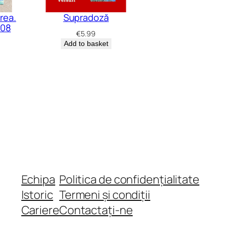
rea.
Supradoză
008
€
5.99
Add to basket
Echipa
Politica de confidențialitate
Istoric
Termeni și condiții
Cariere
Contactați-ne