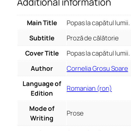
Additional information
Main Title
Popas la capătul lumii.
Subtitle
Proză de călătorie
Cover Title
Popas la capătul lumii.
Author
Cornelia Grosu Soare
Language of
Romanian (ron)
Edition
Mode of
Prose
Writing