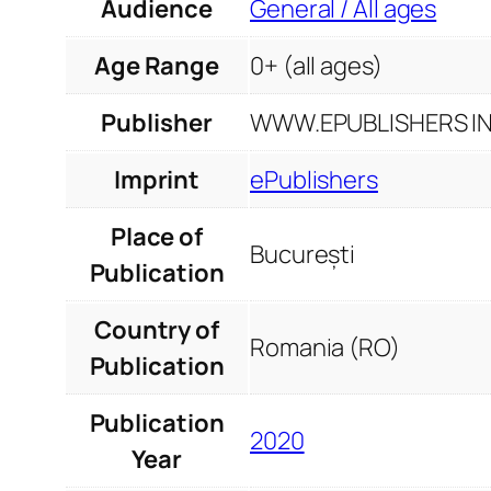
Audience
General / All ages
Age Range
0+ (all ages)
Publisher
WWW.EPUBLISHERS INF
Imprint
ePublishers
Place of
București
Publication
Country of
Romania (RO)
Publication
Publication
2020
Year