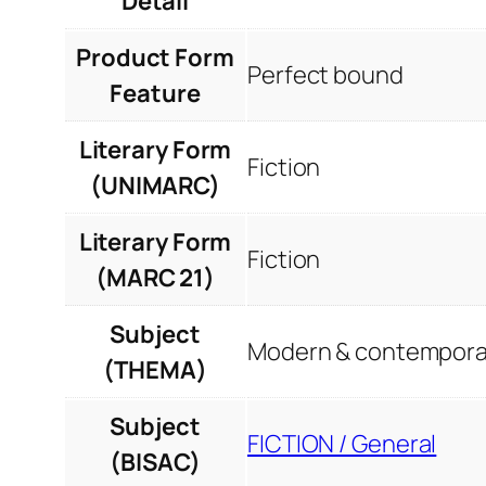
Detail
Product Form
Perfect bound
Feature
Literary Form
Fiction
(UNIMARC)
Literary Form
Fiction
(MARC 21)
Subject
Modern & contemporar
(THEMA)
Subject
FICTION / General
(BISAC)