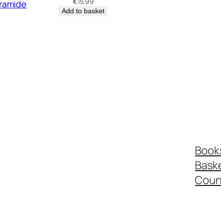
€
15.99
vramide
Add to basket
Book
Bask
Coun