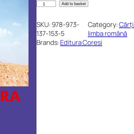
P
Add to basket
e
t
SKU:
978-973-
Category:
Cărți
r
137-153-5
limba română
e
Brands:
Editura Coresi
G
h
e
l
m
e
z
.
V
i