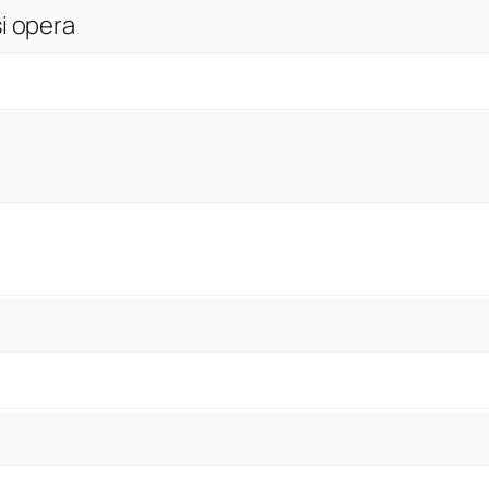
i
i opera
t
y