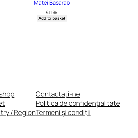
Matei Basarab
€
11.99
Add to basket
shop
Contactați-ne
et
Politica de confidențialitate
try / Region
Termeni și condiții