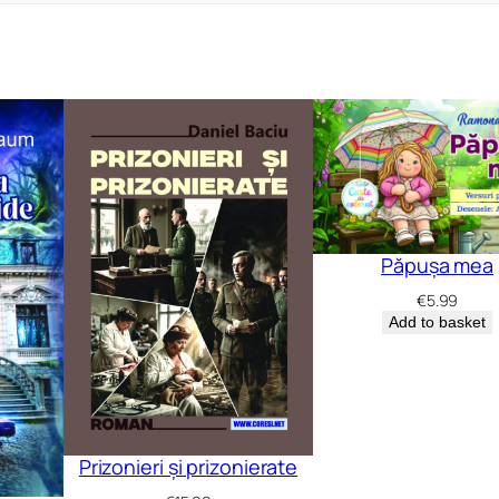
Păpușa mea
€
5.99
Add to basket
Prizonieri și prizonierate