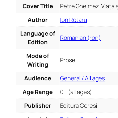
Cover Title
Petre Ghelmez. Viața ș
Author
Ion Rotaru
Language of
Romanian (ron)
Edition
Mode of
Prose
Writing
Audience
General / All ages
Age Range
0+ (all ages)
Publisher
Editura Coresi