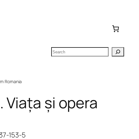
Search
om Romania
 Viața și opera
137-153-5