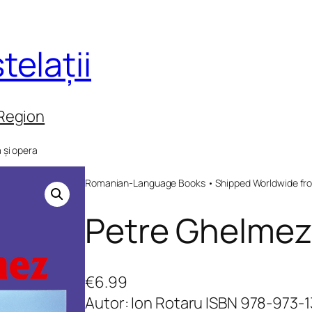
telații
 Region
 și opera
Romanian-Language Books • Shipped Worldwide fr
Petre Ghelmez.
€
6.99
Autor: Ion Rotaru ISBN 978-973-