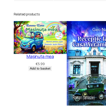
Related products
Mașinuța mea
€
5.99
Add to basket