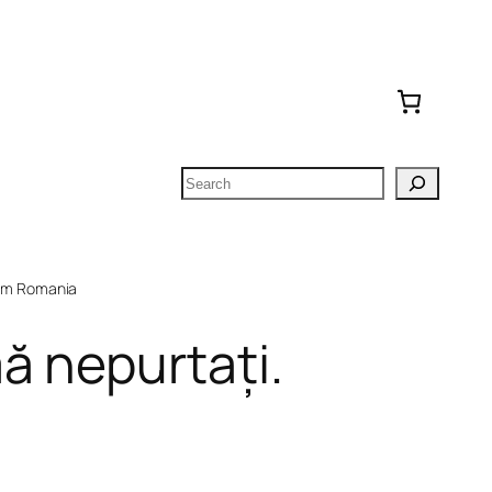
Search
om Romania
ă nepurtați.