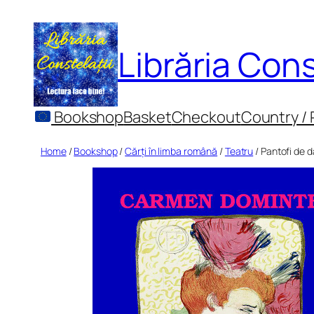
Skip
to
Librăria Cons
content
Bookshop
Basket
Checkout
Country /
Home
/
Bookshop
/
Cărți în limba română
/
Teatru
/ Pantofi de d