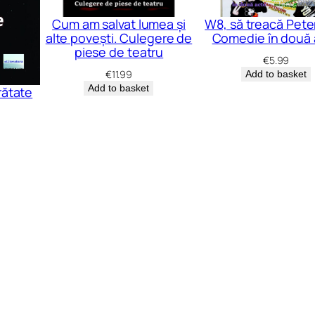
Cum am salvat lumea și
W8, să treacă Pete
alte povești. Culegere de
Comedie în două 
piese de teatru
€
5.99
€
11.99
Add to basket
Add to basket
rătate