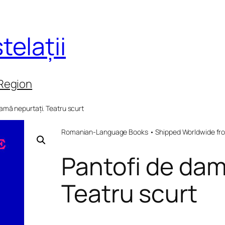
telații
 Region
amă nepurtați. Teatru scurt
Romanian-Language Books • Shipped Worldwide fr
Pantofi de dam
Teatru scurt