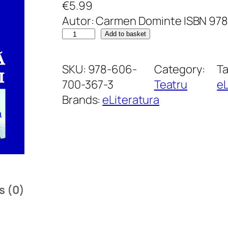
€
5.99
Autor: Carmen Dominte ISBN 97
P
Add to basket
a
n
SKU:
978-606-
Category:
T
t
700-367-3
Teatru
eL
o
Brands:
eLiteratura
f
i
d
e
d
a
s (0)
m
ă