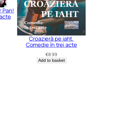
r Pan!
acte
Croazieră pe iaht.
Comedie în trei acte
€
8.99
Add to basket