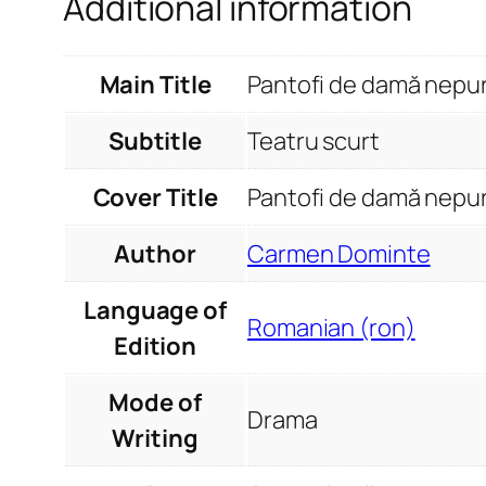
Additional information
Main Title
Pantofi de damă nepur
Subtitle
Teatru scurt
Cover Title
Pantofi de damă nepurt
Author
Carmen Dominte
Language of
Romanian (ron)
Edition
Mode of
Drama
Writing