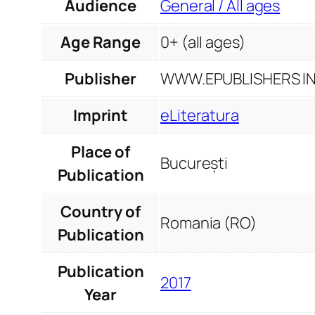
Audience
General / All ages
Age Range
0+ (all ages)
Publisher
WWW.EPUBLISHERS INF
Imprint
eLiteratura
Place of
București
Publication
Country of
Romania (RO)
Publication
Publication
2017
Year