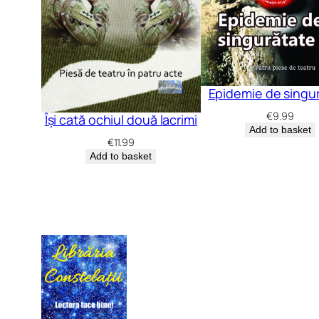
Epidemie de singu
€
9.99
Își cată ochiul două lacrimi
Add to basket
€
11.99
Add to basket