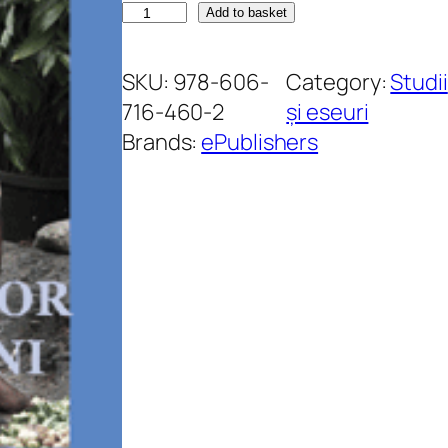
M
Add to basket
u
z
SKU:
978-606-
Category:
Studii
i
716-460-2
și eseuri
c
Brands:
ePublishers
a
a
b
o
r
i
g
e
n
i