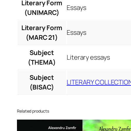
Literary Form
Essays
(UNIMARC)
Literary Form
Essays
(MARC 21)
Subject
Literary essays
(THEMA)
Subject
LITERARY COLLECTION
(BISAC)
Related products