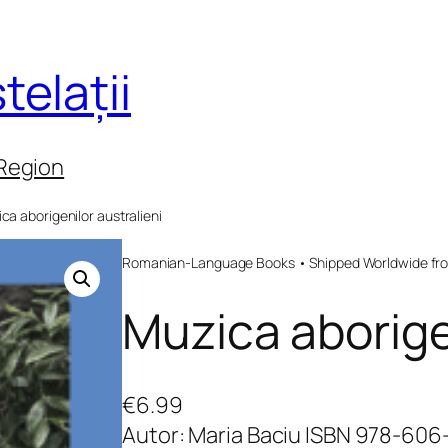
telații
 Region
ca aborigenilor australieni
Romanian-Language Books • Shipped Worldwide fr
Muzica aborigen
€
6.99
Autor: Maria Baciu ISBN 978-606