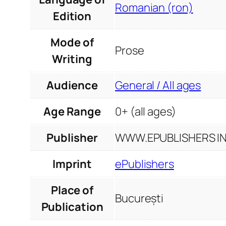
Romanian (ron)
Edition
Mode of
Prose
Writing
Audience
General / All ages
Age Range
0+ (all ages)
Publisher
WWW.EPUBLISHERS INF
Imprint
ePublishers
Place of
București
Publication