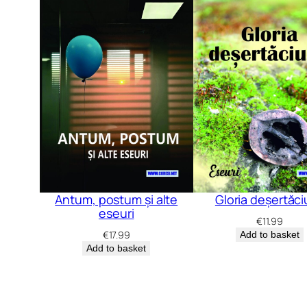
Antum, postum și alte
Gloria deșertăci
eseuri
€
11.99
€
17.99
Add to basket
Add to basket