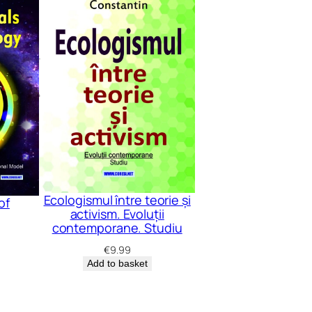
Ecologismul între teorie și
of
activism. Evoluții
contemporane. Studiu
€
9.99
Add to basket