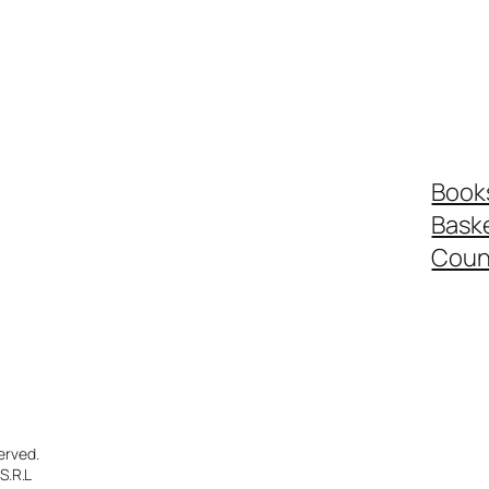
Book
Bask
Coun
erved.
S.R.L