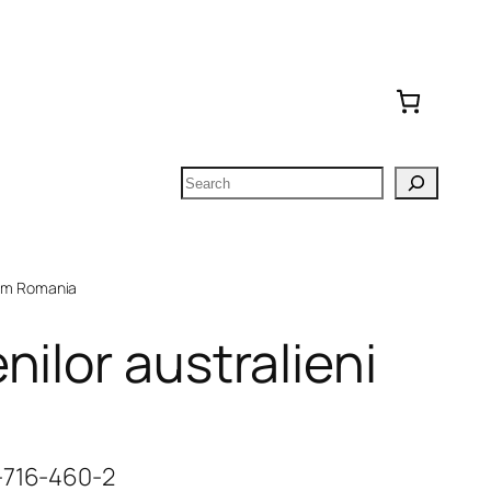
Search
om Romania
ilor australieni
-716-460-2