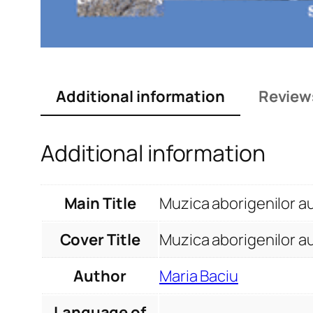
Additional information
Review
Additional information
Main Title
Muzica aborigenilor au
Cover Title
Muzica aborigenilor au
Author
Maria Baciu
Language of