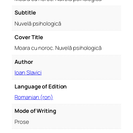
e
l
Subtitle
ă
Nuvelă psihologică
p
s
Cover Title
i
Moara cu noroc. Nuvelă psihologică
h
o
Author
l
o
Ioan Slavici
g
i
Language of Edition
c
Romanian (ron)
ă
q
Mode of Writing
u
Prose
a
n