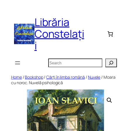
Skip
to
Librăria
content
Constelați
i
Search
Home
/
Bookshop
/
Cărți în limba română
/
Nuvele
/ Moara
cu noroc. Nuvelă psihologică