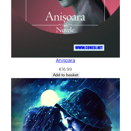
Anișoara
€
16.99
Add to basket