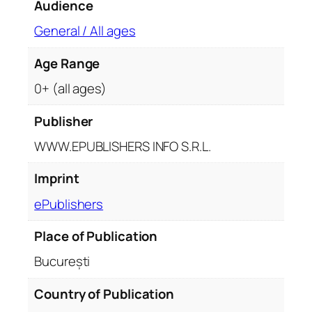
Audience
t
i
General / All ages
t
y
Age Range
0+ (all ages)
Publisher
WWW.EPUBLISHERS INFO S.R.L.
Imprint
ePublishers
Place of Publication
București
Country of Publication