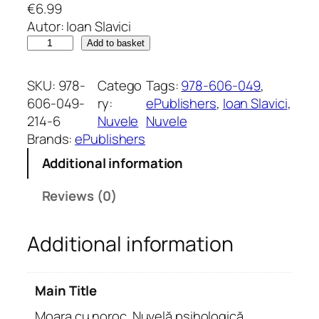
€
6.99
Autor: Ioan Slavici
M
Add to basket
o
a
SKU:
978-
Catego
Tags:
978-606-049
, 
r
606-049-
ry:
ePublishers
, 
Ioan Slavici
, 
a
214-6
Nuvele
Nuvele
c
Brands:
ePublishers
u
Additional information
n
o
Reviews (0)
r
o
Additional information
c
.
N
Main Title
u
v
Moara cu noroc. Nuvelă psihologică