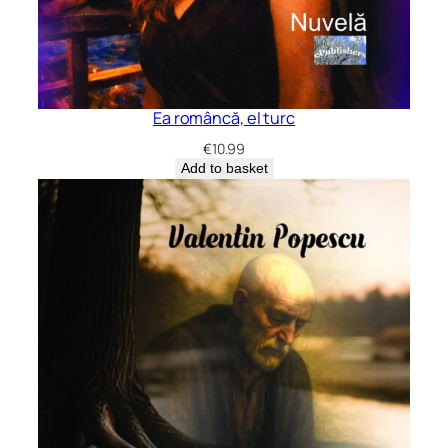
Ea româncă, el turc
€
10.99
Add to basket