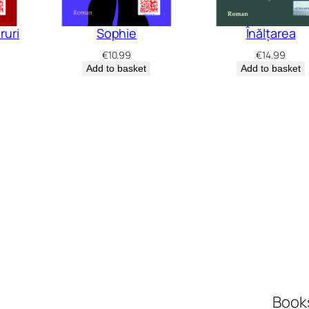
d
i
ruri
Sophie
Înălțarea
n
€
10.99
€
14.99
t
Add to basket
Add to basket
r
-
u
n
a
t
e
u
ș
i
o
Book