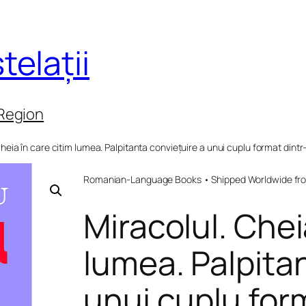
telații
 Region
Cheia în care citim lumea. Palpitanta conviețuire a unui cuplu format dint
Romanian-Language Books • Shipped Worldwide fr
Miracolul. Chei
lumea. Palpita
unui cuplu for