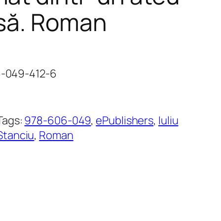
asă. Roman
06-049-412-6
Tags:
978-606-049
, 
ePublishers
, 
Iuliu
Stanciu
, 
Roman