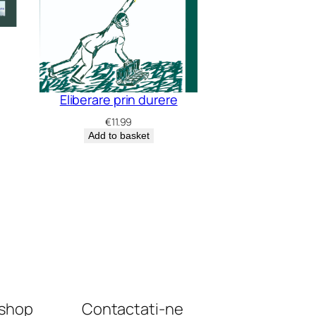
Eliberare prin durere
€
11.99
Add to basket
shop
Contactați-ne