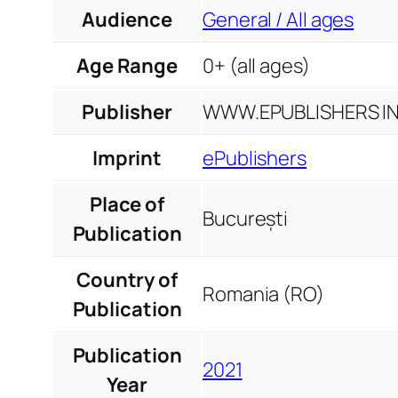
Audience
General / All ages
Age Range
0+ (all ages)
Publisher
WWW.EPUBLISHERS INF
Imprint
ePublishers
Place of
București
Publication
Country of
Romania (RO)
Publication
Publication
2021
Year