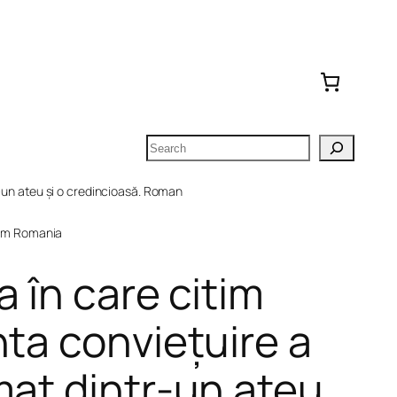
Search
r-un ateu și o credincioasă. Roman
om Romania
a în care citim
nta conviețuire a
mat dintr-un ateu