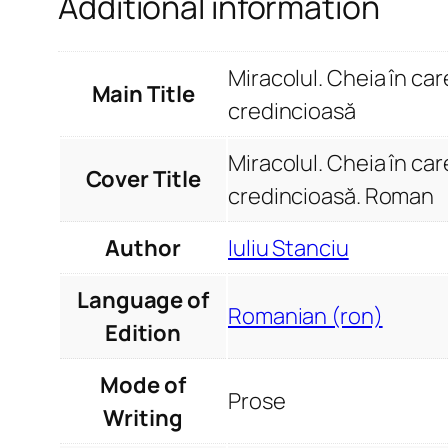
Additional information
Miracolul. Cheia în car
Main Title
credincioasă
Miracolul. Cheia în car
Cover Title
credincioasă. Roman
Author
Iuliu Stanciu
Language of
Romanian (ron)
Edition
Mode of
Prose
Writing