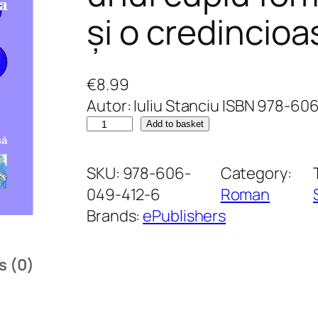
și o credincio
€
8.99
Autor: Iuliu Stanciu ISBN 978-6
M
Add to basket
i
r
SKU:
978-606-
Category:
a
049-412-6
Roman
c
Brands:
ePublishers
o
l
s (0)
u
l