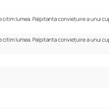
.
C
h
e citim lumea. Palpitanta conviețuire a unui cu
e
i
a
e citim lumea. Palpitanta conviețuire a unui cu
î
n
c
a
r
e
c
i
t