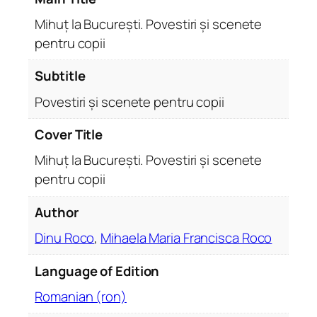
.
P
Mihuț la București. Povestiri și scenete
o
pentru copii
v
e
Subtitle
s
Povestiri și scenete pentru copii
t
i
Cover Title
r
i
Mihuț la București. Povestiri și scenete
ș
pentru copii
i
Author
s
c
Dinu Roco
,
Mihaela Maria Francisca Roco
e
n
Language of Edition
e
Romanian (ron)
t