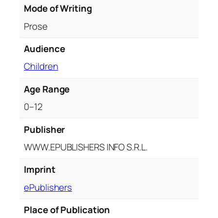
e
Mode of Writing
p
e
Prose
n
Audience
t
r
Children
u
c
Age Range
o
0–12
p
i
Publisher
i
WWW.EPUBLISHERS INFO S.R.L.
q
u
Imprint
a
n
ePublishers
t
i
Place of Publication