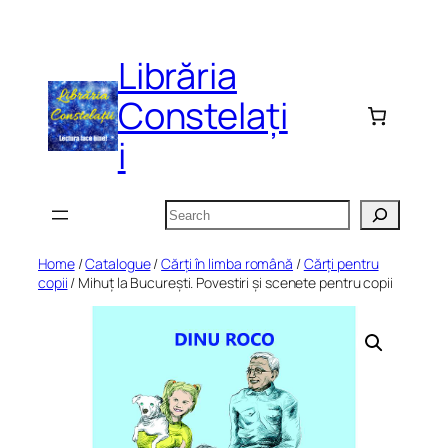
Skip
to
Librăria
content
Constelați
i
Search
Home
/
Catalogue
/
Cărți în limba română
/
Cărți pentru
copii
/ Mihuț la București. Povestiri și scenete pentru copii