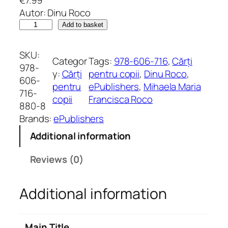
Autor: Dinu Roco
M
Add to basket
i
h
SKU:
Categor
Tags:
978-606-716
, 
Cărți
u
978-
y:
Cărți
pentru copii
, 
Dinu Roco
, 
ț
606-
pentru
ePublishers
, 
Mihaela Maria
l
716-
copii
Francisca Roco
a
880-8
B
Brands:
ePublishers
u
Additional information
c
u
Reviews (0)
r
e
Additional information
ș
t
i
Main Title