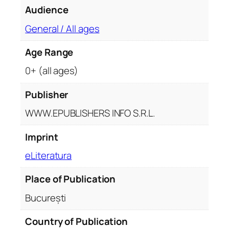
n
Audience
i
e
General / All ages
c
Age Range
'
s
0+ (all ages)
W
o
Publisher
r
WWW.EPUBLISHERS INFO S.R.L.
k
s
Imprint
q
eLiteratura
u
a
Place of Publication
n
t
București
i
t
Country of Publication