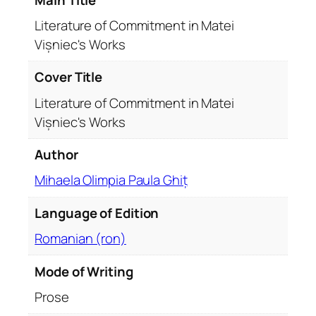
m
m
Literature of Commitment in Matei
i
Vișniec's Works
t
m
Cover Title
e
Literature of Commitment in Matei
n
Vișniec's Works
t
i
Author
n
M
Mihaela Olimpia Paula Ghiț
a
Language of Edition
t
e
Romanian (ron)
i
V
Mode of Writing
i
Prose
ș