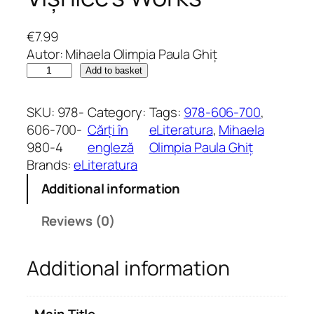
€
7.99
Autor: Mihaela Olimpia Paula Ghiț
L
Add to basket
i
t
SKU:
978-
Category:
Tags:
978-606-700
, 
e
606-700-
Cărți în
eLiteratura
, 
Mihaela
r
980-4
engleză
Olimpia Paula Ghiț
a
Brands:
eLiteratura
t
Additional information
u
r
Reviews (0)
e
o
Additional information
f
C
o
Main Title