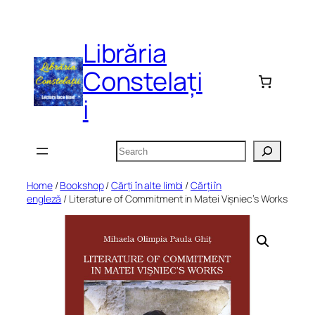
Skip
to
Librăria
content
Constelați
i
Search
Home
/
Bookshop
/
Cărți în alte limbi
/
Cărți în
engleză
/ Literature of Commitment in Matei Vișniec’s Works