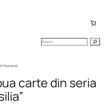
Search
om Romania
ua carte din seria
ilia”