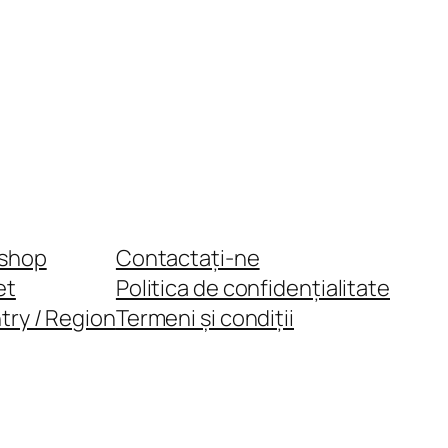
shop
Contactați-ne
et
Politica de confidențialitate
try / Region
Termeni și condiții