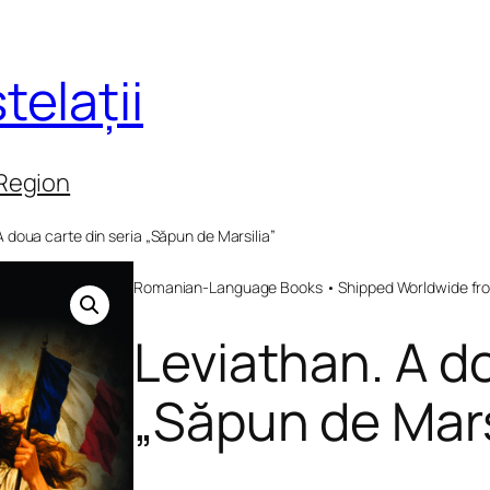
telații
 Region
A doua carte din seria „Săpun de Marsilia”
Romanian-Language Books • Shipped Worldwide fr
Leviathan. A do
„Săpun de Mars