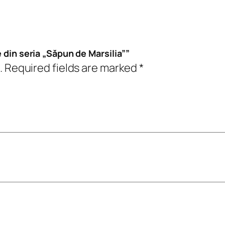
a
„
S
ă
e din seria „Săpun de Marsilia””
p
.
Required fields are marked
*
u
n
d
e
M
a
r
s
i
l