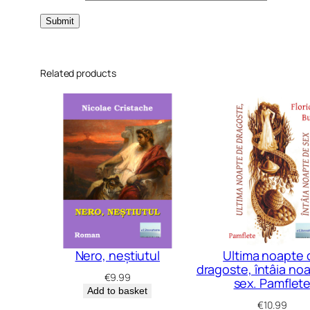
Related products
Nero, neștiutul
Ultima noapte 
dragoste, întâia no
€
9.99
sex. Pamflet
Add to basket
€
10.99