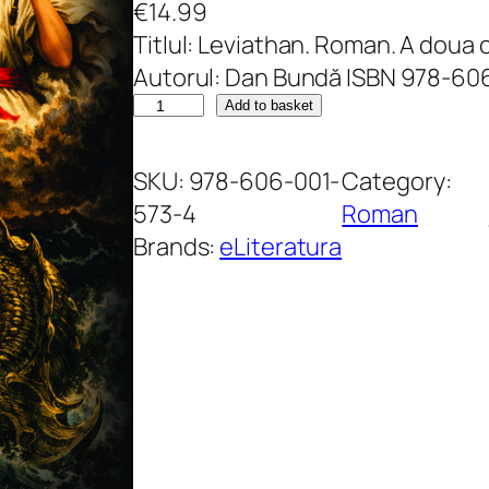
€
14.99
Titlul: Leviathan. Roman. A doua c
Autorul: Dan Bundă ISBN 978-60
L
Add to basket
e
v
SKU:
978-606-001-
Category:
i
573-4
Roman
a
Brands:
eLiteratura
t
h
a
n
.
A
d