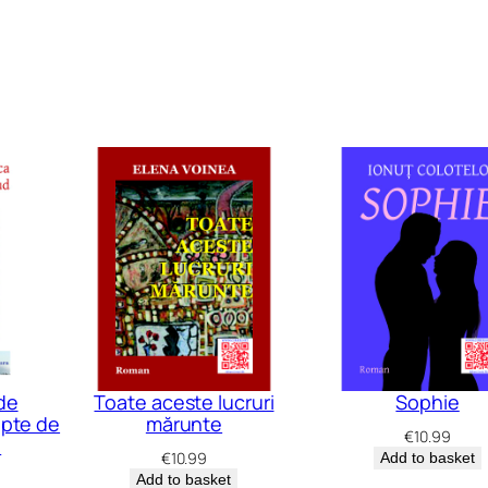
i
a
”
q
u
a
n
t
i
t
y
de
Toate aceste lucruri
Sophie
apte de
mărunte
€
10.99
e
€
10.99
Add to basket
Add to basket