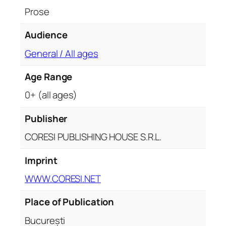
l
Prose
a
r
Audience
a
n
General / All ages
g
Age Range
d
e
0+ (all ages)
a
r
Publisher
t
CORESI PUBLISHING HOUSE S.R.L.
ă
q
Imprint
u
WWW.CORESI.NET
a
n
Place of Publication
t
i
București