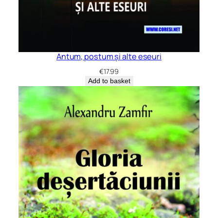
Antum, postum și alte eseuri
€
17.99
Add to basket