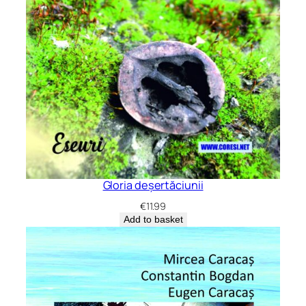
Gloria deșertăciunii
€
11.99
Add to basket