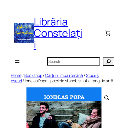
Skip
to
Librăria
content
Constelați
i
Search
Home
/
Bookshop
/
Cărți în limba română
/
Studii și
eseuri
/ Ionelas Popa: Ipocrizia și snobismul la rang de artă