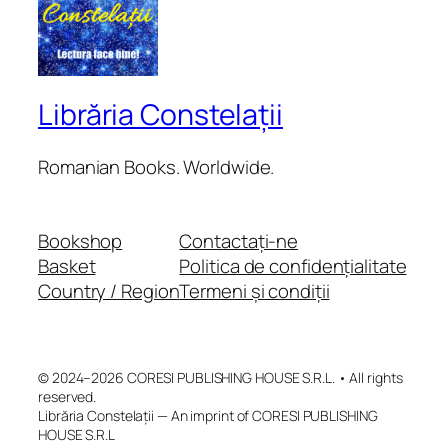
Librăria Constelații
Romanian Books. Worldwide.
Bookshop
Contactați-ne
Basket
Politica de confidențialitate
Country / Region
Termeni și condiții
© 2024–2026 CORESI PUBLISHING HOUSE S.R.L. • All rights
reserved.
Librăria Constelații — An imprint of CORESI PUBLISHING
HOUSE S.R.L