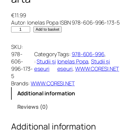
€
11.99
Autor: Ionelas Popa ISBN 978-606-996-173-5
I
Add to basket
o
n
SKU:
e
978-
Category
Tags:
978-606-996
, 
l
606-
:
Studii și
Ionelas Popa
, 
Studii și
a
996-173-
eseuri
eseuri
, 
WWW.CORESI.NET
s
5
P
Brands:
WWW.CORESI.NET
o
Additional information
p
a
Reviews (0)
:
I
Additional information
p