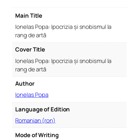
o
c
Main Title
r
i
Ionelas Popa: Ipocrizia și snobismul la
z
rang de artă
i
a
Cover Title
ș
Ionelas Popa: Ipocrizia și snobismul la
i
rang de artă
s
n
Author
o
b
Ionelas Popa
i
Language of Edition
s
m
Romanian (ron)
u
l
Mode of Writing