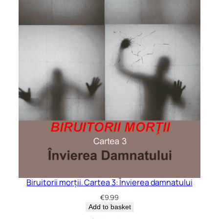
Biruitorii morții. Cartea 3: Învierea damnatului
€
9.99
Add to basket