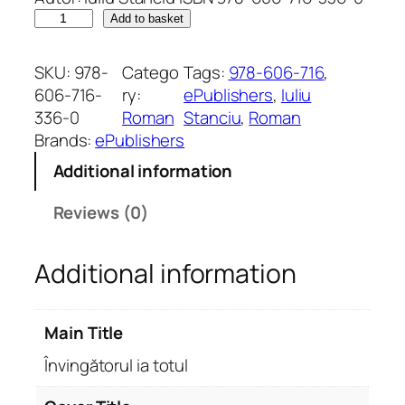
Î
Add to basket
n
v
SKU:
978-
Catego
Tags:
978-606-716
, 
i
606-716-
ry:
ePublishers
, 
Iuliu
n
336-0
Roman
Stanciu
, 
Roman
g
Brands:
ePublishers
ă
Additional information
t
o
Reviews (0)
r
u
Additional information
l
i
a
Main Title
t
o
Învingătorul ia totul
t
u