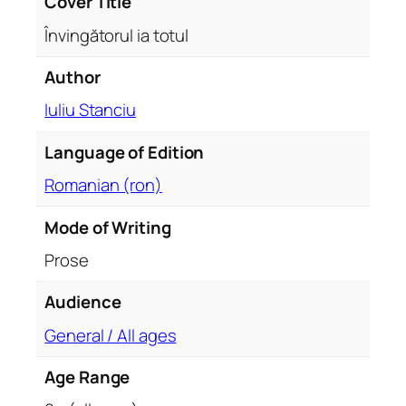
Cover Title
l
Învingătorul ia totul
q
u
Author
a
Iuliu Stanciu
n
t
Language of Edition
i
t
Romanian (ron)
y
Mode of Writing
Prose
Audience
General / All ages
Age Range