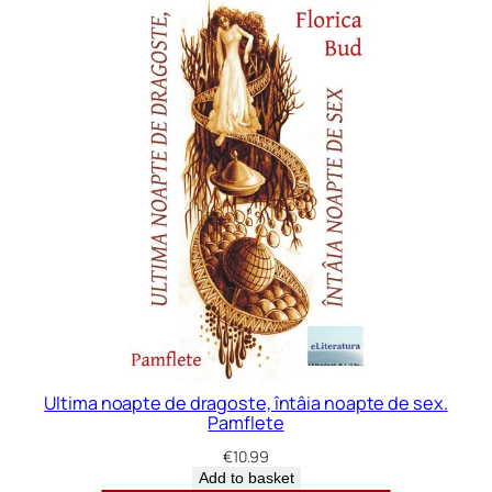
Ultima noapte de dragoste, întâia noapte de sex.
Pamflete
€
10.99
Add to basket