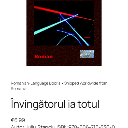
Romanian-Language Books • Shipped Worldwide from
Romania
Învingătorul ia totul
€
6.99
Autor: Iuliu Stanciu ISBN 978-606-716-336-0