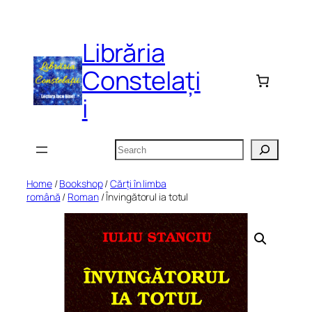
Skip
to
Librăria
content
Constelați
i
Search
Home
/
Bookshop
/
Cărți în limba
română
/
Roman
/ Învingătorul ia totul