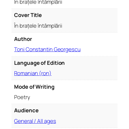
În brațele întâmplării
r
i
Cover Title
i
În brațele întâmplării
q
u
Author
a
Toni Constantin Georgescu
n
t
Language of Edition
i
t
Romanian (ron)
y
Mode of Writing
Poetry
Audience
General / All ages