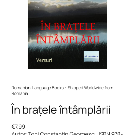
Romanian-Language Books • Shipped Worldwide from
Romania
În brațele întâmplării
€
7.99
Autor: Toni Constantin Georgescu ISBN 978-