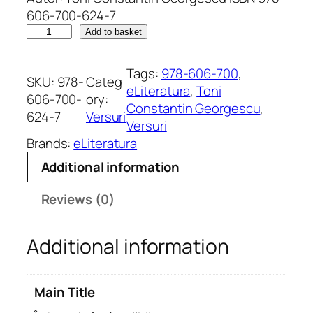
606-700-624-7
Î
Add to basket
n
b
Tags:
978-606-700
, 
SKU:
978-
Categ
r
eLiteratura
, 
Toni
606-700-
ory:
a
Constantin Georgescu
, 
624-7
Versuri
ț
Versuri
e
Brands:
eLiteratura
l
Additional information
e
î
Reviews (0)
n
t
Additional information
â
m
p
Main Title
l
ă