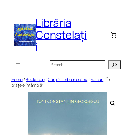
Skip
to
Librăria
content
Constelați
i
Search
Home
/
Bookshop
/
Cărți în limba română
/
Versuri
/ În
brațele întâmplării