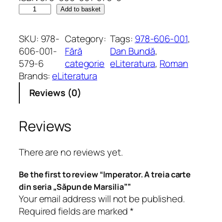
I
Add to basket
m
p
SKU:
978-
Category:
Tags:
978-606-001
, 
e
606-001-
Fără
Dan Bundă
, 
r
579-6
categorie
eLiteratura
, 
Roman
a
Brands:
eLiteratura
t
Reviews (0)
o
r
.
Reviews
A
t
There are no reviews yet.
r
e
Be the first to review “Imperator. A treia carte
i
din seria „Săpun de Marsilia””
a
Your email address will not be published.
c
Required fields are marked
*
a