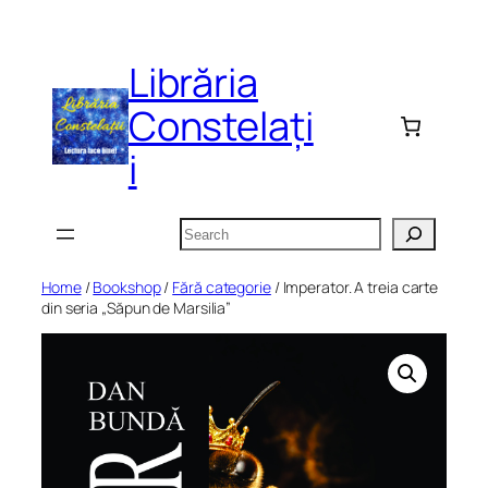
Skip
to
Librăria
content
Constelați
i
Search
Home
/
Bookshop
/
Fără categorie
/ Imperator. A treia carte
din seria „Săpun de Marsilia”