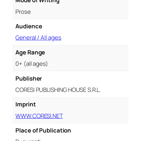
Mode of Writing
ă
Prose
q
u
Audience
a
n
General / All ages
t
i
Age Range
t
0+ (all ages)
y
Publisher
CORESI PUBLISHING HOUSE S.R.L.
Imprint
WWW.CORESI.NET
Place of Publication