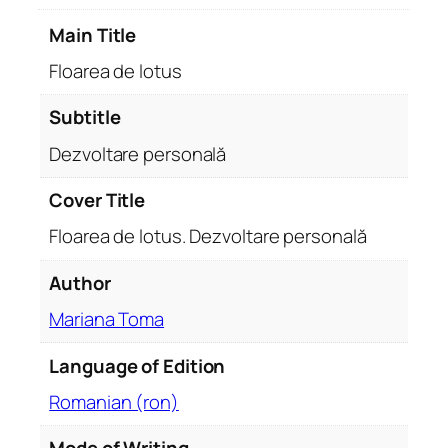
D
Main Title
e
z
Floarea de lotus
v
o
Subtitle
l
Dezvoltare personală
t
a
Cover Title
r
Floarea de lotus. Dezvoltare personală
e
p
Author
e
r
Mariana Toma
s
o
Language of Edition
n
Romanian (ron)
a
l