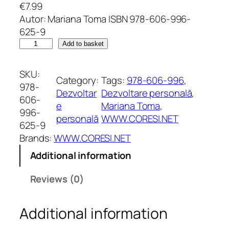
€
7.99
Autor: Mariana Toma ISBN 978-606-996-
625-9
F
Add to basket
l
o
SKU:
Category:
Tags:
978-606-996
, 
a
978-
Dezvoltar
Dezvoltare personală
, 
r
606-
e
Mariana Toma
, 
e
996-
personală
WWW.CORESI.NET
a
625-9
d
Brands:
WWW.CORESI.NET
e
Additional information
l
o
Reviews (0)
t
u
Additional information
s
.