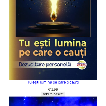
Tu ești lumina pe care o cauți
€
12.99
Add to basket