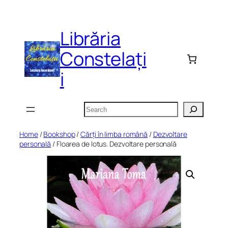
Skip
to
Librăria
content
Constelați
i
Search
Home
/
Bookshop
/
Cărți în limba română
/
Dezvoltare
personală
/ Floarea de lotus. Dezvoltare personală