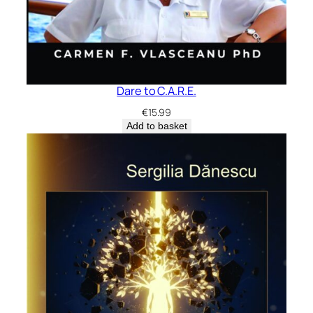
Dare to C.A.R.E.
€
15.99
Add to basket