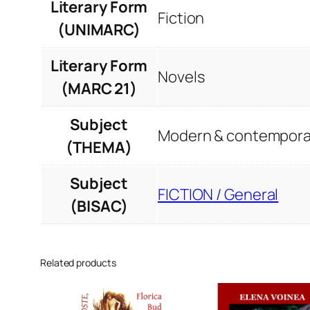
Literary Form
Fiction
(UNIMARC)
Literary Form
Novels
(MARC 21)
Subject
Modern & contemporar
(THEMA)
Subject
FICTION / General
(BISAC)
Related products