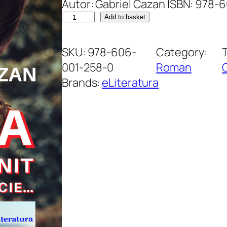
Autor: Gabriel Cazan ISBN: 978-
F
Add to basket
e
m
SKU:
978-606-
Category:
e
001-258-0
Roman
i
Brands:
eLiteratura
a
c
a
r
e
l
-
a
î