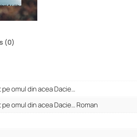
n
t
â
l
n
s (0)
i
t
p
e
o
it pe omul din acea Dacie…
m
u
it pe omul din acea Dacie… Roman
l
d
i