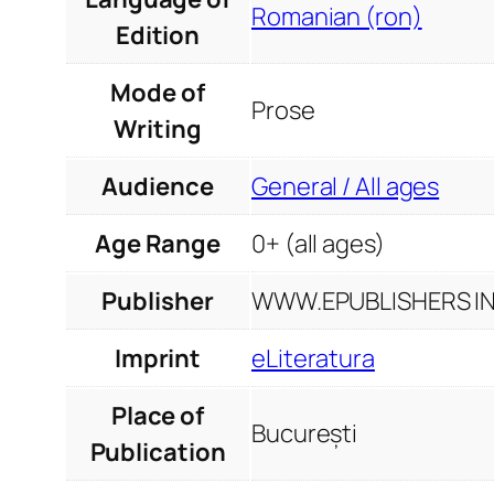
Romanian (ron)
Edition
Mode of
Prose
Writing
Audience
General / All ages
Age Range
0+ (all ages)
Publisher
WWW.EPUBLISHERS INF
Imprint
eLiteratura
Place of
București
Publication