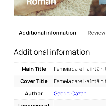
Additional information
Review
Additional information
Main Title
Femeia care l-a întâln
Cover Title
Femeia care l-a întâln
Author
Gabriel Cazan
Language of