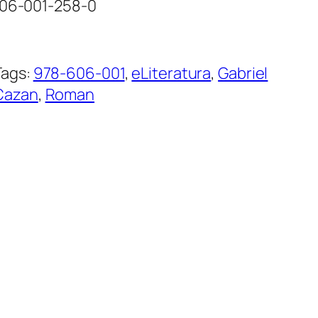
606-001-258-0
Tags:
978-606-001
, 
eLiteratura
, 
Gabriel
Cazan
, 
Roman