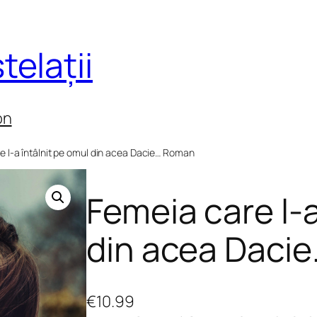
telații
on
e l-a întâlnit pe omul din acea Dacie… Roman
Femeia care l-a
din acea Daci
€
10.99