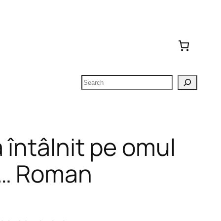
Search
 întâlnit pe omul
e… Roman