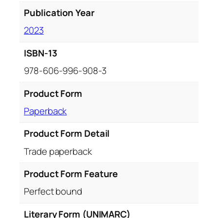
t
Publication Year
u
2023
d
i
ISBN-13
u
q
978-606-996-908-3
u
a
Product Form
n
Paperback
t
i
Product Form Detail
t
Trade paperback
y
Product Form Feature
Perfect bound
Literary Form (UNIMARC)