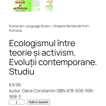
Romanian-Language Books • Shipped Worldwide from
Romania
Ecologismul între
teorie și activism.
Evoluții contemporane.
Studiu
€
9.99
Autor: Oana Constantin ISBN 978-606-996-
908-3
E
Add to basket