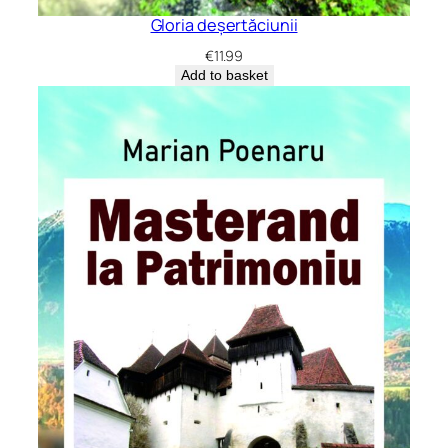
Gloria deșertăciunii
€
11.99
Add to basket