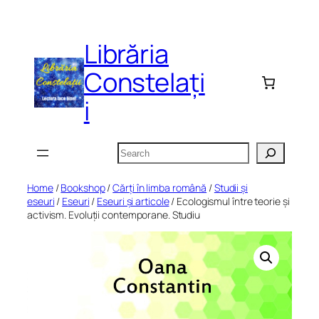
Skip
to
Librăria
content
Constelați
i
Search
Home
/
Bookshop
/
Cărți în limba română
/
Studii și
eseuri
/
Eseuri
/
Eseuri și articole
/ Ecologismul între teorie și
activism. Evoluții contemporane. Studiu