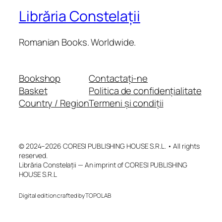
Librăria Constelații
Romanian Books. Worldwide.
Bookshop
Contactați-ne
Basket
Politica de confidențialitate
Country / Region
Termeni și condiții
© 2024–2026 CORESI PUBLISHING HOUSE S.R.L. • All rights
reserved.
Librăria Constelații — An imprint of CORESI PUBLISHING
HOUSE S.R.L
Digital edition crafted by TOPOLAB