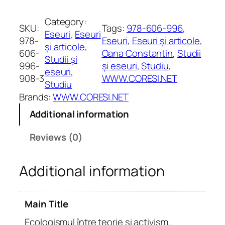
c
o
Category:
SKU:
Tags:
978-606-996
, 
l
Eseuri
, 
Eseuri
978-
Eseuri
, 
Eseuri și articole
, 
o
și articole
, 
606-
Oana Constantin
, 
Studii
g
Studii și
996-
și eseuri
, 
Studiu
, 
i
eseuri
, 
908-3
WWW.CORESI.NET
s
Studiu
m
Brands:
WWW.CORESI.NET
u
Additional information
l
î
Reviews (0)
n
t
Additional information
r
e
t
Main Title
e
o
Ecologismul între teorie și activism.