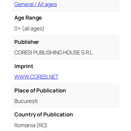
u
General / All ages
ț
Age Range
i
i
0+ (all ages)
c
o
Publisher
n
CORESI PUBLISHING HOUSE S.R.L.
t
e
Imprint
m
WWW.CORESI.NET
p
o
Place of Publication
r
a
București
n
e
Country of Publication
.
Romania (RO)
S