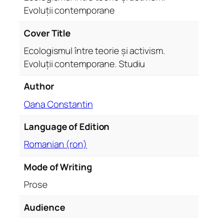
r
Evoluții contemporane
i
e
Cover Title
ș
Ecologismul între teorie și activism.
i
Evoluții contemporane. Studiu
a
c
Author
t
i
Oana Constantin
v
Language of Edition
i
s
Romanian (ron)
m
.
Mode of Writing
E
Prose
v
o
Audience
l