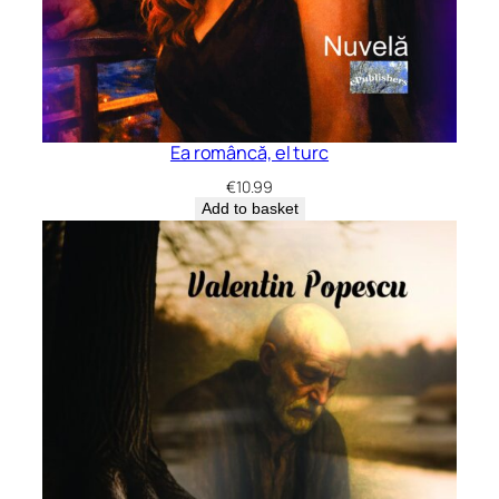
Ea româncă, el turc
€
10.99
Add to basket