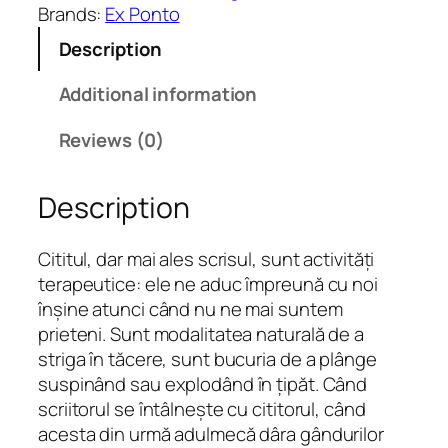
s
Brands:
Ex Ponto
t
Description
e
p
Additional information
e
j
Reviews (0)
u
m
Description
ă
t
a
Cititul, dar mai ales scrisul, sunt activități
t
terapeutice: ele ne aduc împreună cu noi
e
înșine atunci când nu ne mai suntem
q
prieteni. Sunt modalitatea naturală de a
u
striga în tăcere, sunt bucuria de a plânge
a
suspinând sau explodând în țipăt. Când
n
scriitorul se întâlnește cu cititorul, când
t
acesta din urmă adulmecă dâra gândurilor