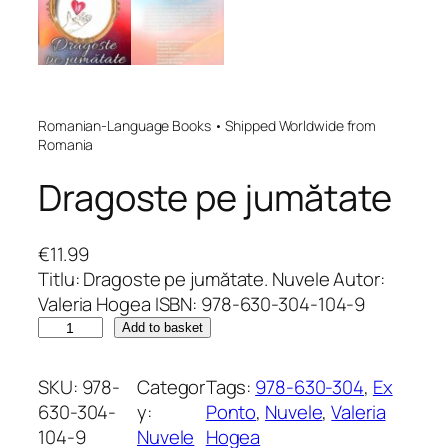
Romanian-Language Books • Shipped Worldwide from
Romania
Dragoste pe jumătate
€
11.99
Titlu: Dragoste pe jumătate. Nuvele Autor:
Valeria Hogea ISBN: 978-630-304-104-9
D
Add to basket
r
a
SKU:
978-
Categor
Tags:
978-630-304
, 
Ex
g
630-304-
y:
Ponto
, 
Nuvele
, 
Valeria
o
104-9
Nuvele
Hogea