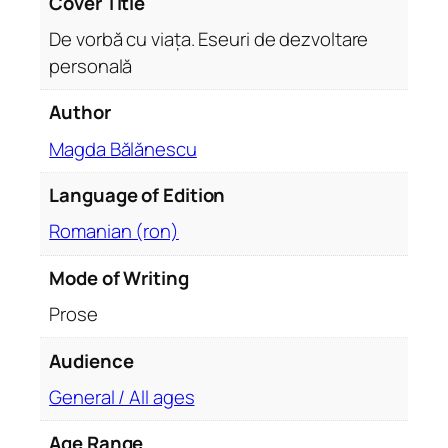
Cover Title
d
De vorbă cu viața. Eseuri de dezvoltare
e
personală
d
e
Author
z
v
Magda Bălănescu
o
Language of Edition
l
t
Romanian (ron)
a
r
Mode of Writing
e
Prose
p
e
Audience
r
s
General / All ages
o
Age Range
n