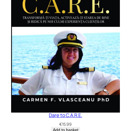
Dare to C.A.R.E.
€
15.99
Add to basket