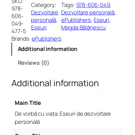
SKU:
Category:
Tags:
978-606-049
, 
o
978-
Dezvoltare
Dezvoltare personală
, 
r
606-
personală
, 
ePublishers
, 
Eseuri
, 
b
049-
Eseuri
Magda Bălănescu
ă
477-5
c
Brands:
ePublishers
u
Additional information
v
i
Reviews (0)
a
ț
Additional information
a
.
E
Main Title
s
e
De vorbă cu viața. Eseuri de dezvoltare
u
personală
r
i