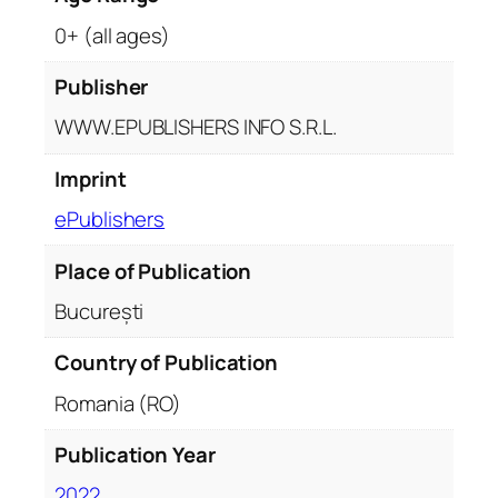
a
0+ (all ages)
l
ă
Publisher
q
WWW.EPUBLISHERS INFO S.R.L.
u
a
Imprint
n
ePublishers
t
i
Place of Publication
t
y
București
Country of Publication
Romania (RO)
Publication Year
2022