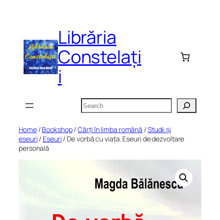
Skip
to
Librăria
content
Constelați
i
Search
Home
/
Bookshop
/
Cărți în limba română
/
Studii și
eseuri
/
Eseuri
/ De vorbă cu viața. Eseuri de dezvoltare
personală