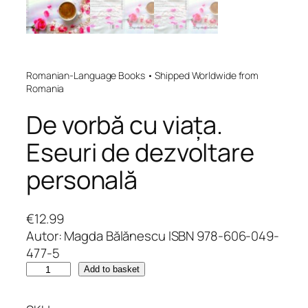
Romanian-Language Books • Shipped Worldwide from
Romania
De vorbă cu viața.
Eseuri de dezvoltare
personală
€
12.99
Autor: Magda Bălănescu ISBN 978-606-049-
477-5
D
Add to basket
e
v