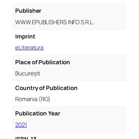
:
Publisher
P
o
WWW.EPUBLISHERS INFO S.R.L.
é
m
Imprint
a
eLiteratura
s
q
Place of Publication
u
București
a
n
Country of Publication
t
i
Romania (RO)
t
y
Publication Year
2021