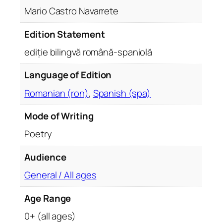
H
Mario Castro Navarrete
u
b
Edition Statement
i
ediție bilingvă română-spaniolă
é
s
Language of Edition
e
m
Romanian (ron)
,
Spanish (spa)
o
Mode of Writing
s
S
Poetry
i
d
Audience
o
General / All ages
D
i
Age Range
o
0+ (all ages)
s