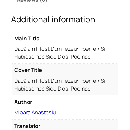
t
D
Additional information
u
m
n
Main Title
e
z
Dacă am fi fost Dumnezeu: Poeme / Si
e
Hubiésemos Sido Dios: Poémas
u
:
Cover Title
P
Dacă am fi fost Dumnezeu: Poeme / Si
o
Hubiésemos Sido Dios: Poémas
e
m
Author
e
/
Mioara Anastasiu
S
Translator
i