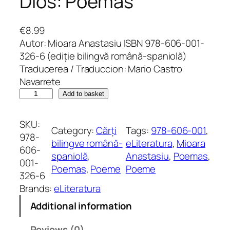
Dios: Poémas
€
8.99
Autor: Mioara Anastasiu ISBN 978-606-001-
326-6 (ediție bilingvă română-spaniolă)
Traducerea / Traduccion: Mario Castro
Navarrete
D
Add to basket
a
c
SKU:
Category:
Cărți
Tags:
978-606-001
, 
ă
978-
bilingve română-
eLiteratura
, 
Mioara
a
606-
spaniolă
, 
Anastasiu
, 
Poemas
, 
m
001-
Poemas
, 
Poeme
Poeme
f
326-6
i
Brands:
eLiteratura
f
Additional information
o
s
Reviews (0)