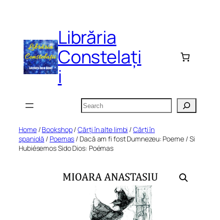
Skip
to
Librăria
content
Constelați
i
Search
Home
/
Bookshop
/
Cărți în alte limbi
/
Cărți în
spaniolă
/
Poemas
/ Dacă am fi fost Dumnezeu: Poeme / Si
Hubiésemos Sido Dios: Poémas