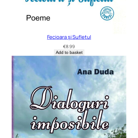
Fecioara și Sufletul
€
8.99
Add to basket