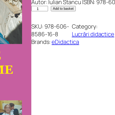
Autor: Iulian Stancu ISBN: 978-
C
Add to basket
u
l
SKU:
978-606-
Category:
e
8586-16-8
Lucrări didactice
g
Brands:
eDidactica
e
r
e
d
e
p
r
o
b