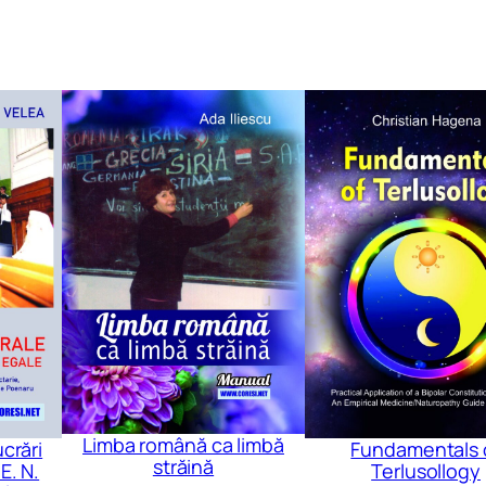
Limba română ca limbă
ucrări
Fundamentals 
străină
E. N.
Terlusollogy