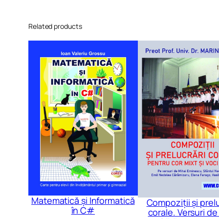
Related products
Matematică și Informatică
Compoziții și prel
în C#
corale. Versuri de 