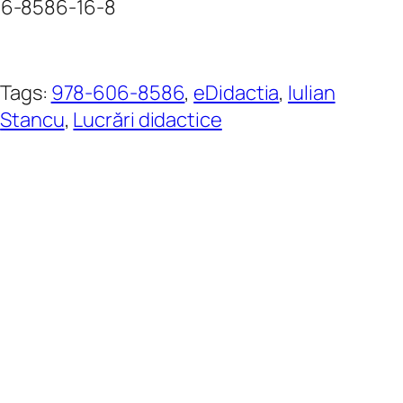
606-8586-16-8
Tags:
978-606-8586
, 
eDidactia
, 
Iulian
Stancu
, 
Lucrări didactice