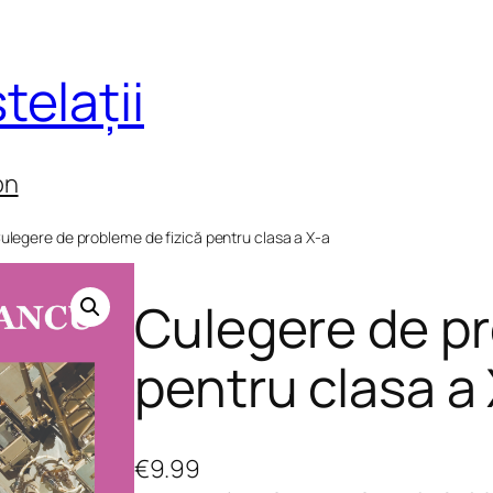
telații
on
ulegere de probleme de fizică pentru clasa a X-a
Culegere de pr
pentru clasa a
€
9.99