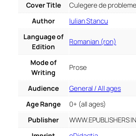
Cover Title
Culegere de probleme d
Author
Iulian Stancu
Language of
Romanian (ron)
Edition
Mode of
Prose
Writing
Audience
General / All ages
Age Range
0+ (all ages)
Publisher
WWW.EPUBLISHERS INF
Imprint
eDidactia