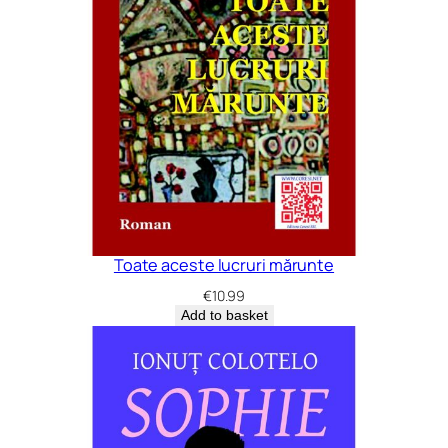
Toate aceste lucruri mărunte
€
10.99
Add to basket