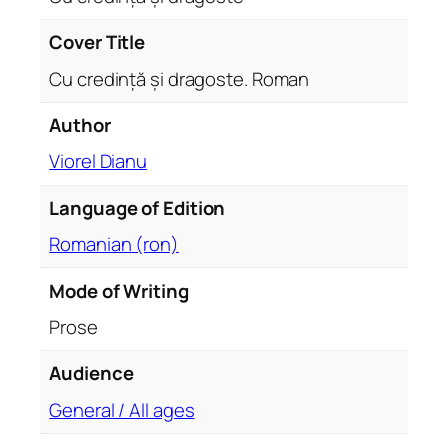
o
s
Cover Title
t
Cu credință și dragoste. Roman
e
.
Author
R
Viorel Dianu
o
m
Language of Edition
a
n
Romanian (ron)
q
u
Mode of Writing
a
Prose
n
t
Audience
i
General / All ages
t
y