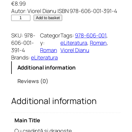
€
8.99
Autor: Viorel Dianu ISBN 978-606-001-391-4
C
Add to basket
u
c
SKU:
978-
Categor
Tags:
978-606-001
, 
r
606-001-
y:
eLiteratura
, 
Roman
, 
e
391-4
Roman
Viorel Dianu
d
Brands:
eLiteratura
i
Additional information
n
ț
Reviews (0)
ă
ș
Additional information
i
d
r
Main Title
a
g
Cu credință și dragoste