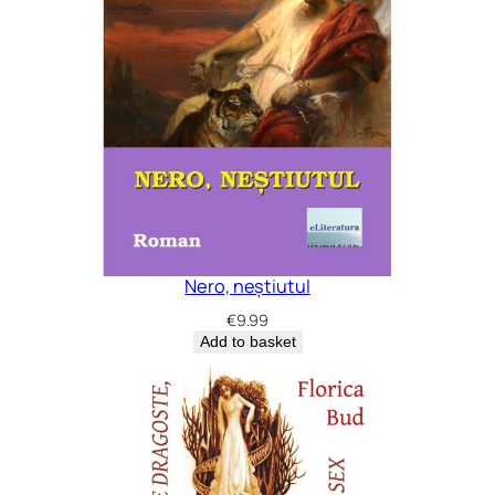
Nero, neștiutul
€
9.99
Add to basket