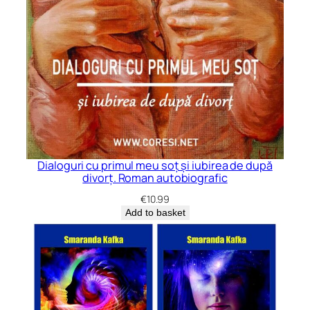
Dialoguri cu primul meu soț și iubirea de după
divorț. Roman autobiografic
€
10.99
Add to basket