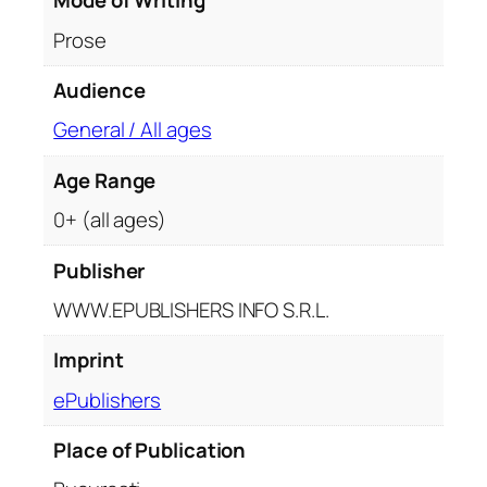
Mode of Writing
y
Prose
Audience
General / All ages
Age Range
0+ (all ages)
Publisher
WWW.EPUBLISHERS INFO S.R.L.
Imprint
ePublishers
Place of Publication