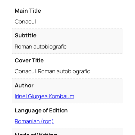
t
Main Title
o
b
Conacul
i
o
Subtitle
g
Roman autobiografic
r
a
Cover Title
f
Conacul. Roman autobiografic
i
c
Author
q
u
Irinel Giurgea Kornbaum
a
n
Language of Edition
t
Romanian (ron)
i
t