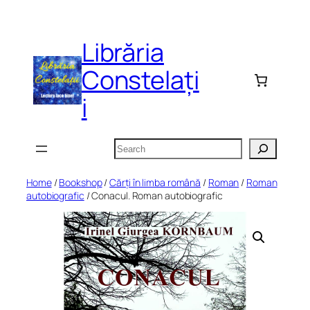
Skip
to
Librăria
content
Constelați
i
Search
Home
/
Bookshop
/
Cărți în limba română
/
Roman
/
Roman
autobiografic
/ Conacul. Roman autobiografic