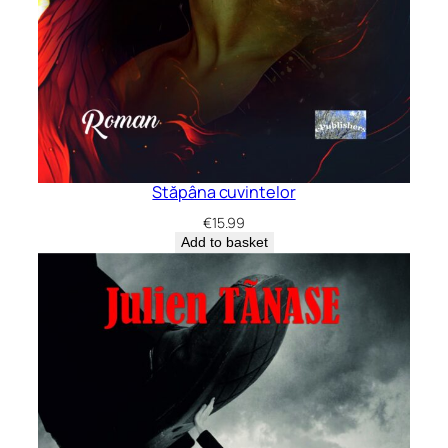
Stăpâna cuvintelor
€
15.99
Add to basket