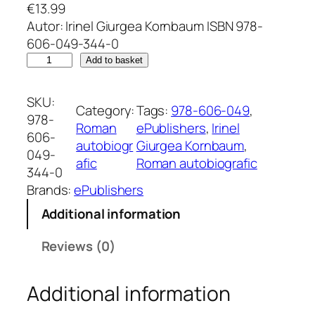
€
13.99
Autor: Irinel Giurgea Kornbaum ISBN 978-
606-049-344-0
C
Add to basket
o
n
SKU:
Category:
Tags:
978-606-049
, 
a
978-
Roman
ePublishers
, 
Irinel
c
606-
autobiogr
Giurgea Kornbaum
, 
u
049-
afic
Roman autobiografic
l
344-0
.
Brands:
ePublishers
R
Additional information
o
m
Reviews (0)
a
n
Additional information
a
u