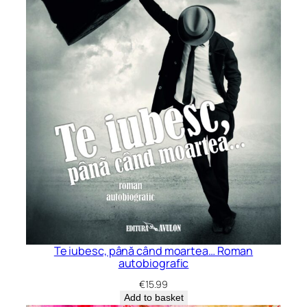
Te iubesc, până când moartea… Roman
autobiografic
€
15.99
Add to basket