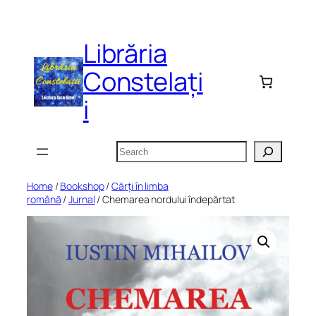
Skip
to
Librăria
content
Constelați
i
Search
Home
/
Bookshop
/
Cărți în limba
română
/
Jurnal
/ Chemarea nordului îndepărtat