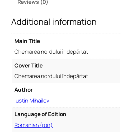
Reviews (0)
o
r
Additional information
d
u
l
Main Title
u
i
Chemarea nordului îndepărtat
î
n
Cover Title
d
Chemarea nordului îndepărtat
e
p
Author
ă
Iustin Mihailov
r
t
Language of Edition
a
t
Romanian (ron)
q