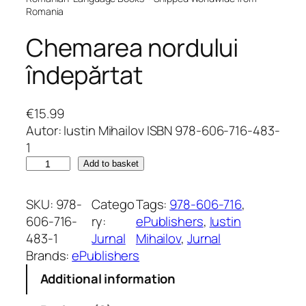
Romania
Chemarea nordului
îndepărtat
€
15.99
Autor: Iustin Mihailov ISBN 978-606-716-483-
1
C
Add to basket
h
e
SKU:
978-
Catego
Tags:
978-606-716
, 
m
606-716-
ry:
ePublishers
, 
Iustin
a
483-1
Jurnal
Mihailov
, 
Jurnal
r
Brands:
ePublishers
e
Additional information
a
n