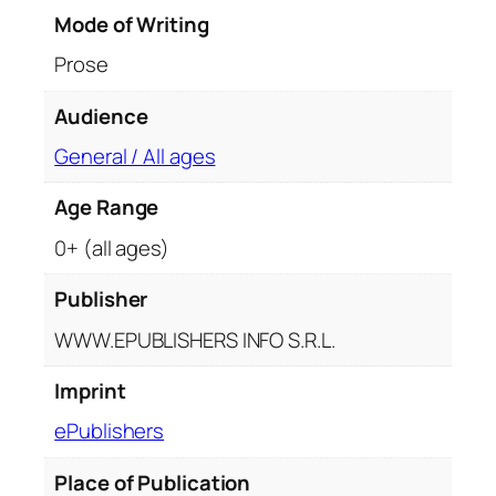
u
Mode of Writing
a
Prose
n
t
Audience
i
General / All ages
t
y
Age Range
0+ (all ages)
Publisher
WWW.EPUBLISHERS INFO S.R.L.
Imprint
ePublishers
Place of Publication