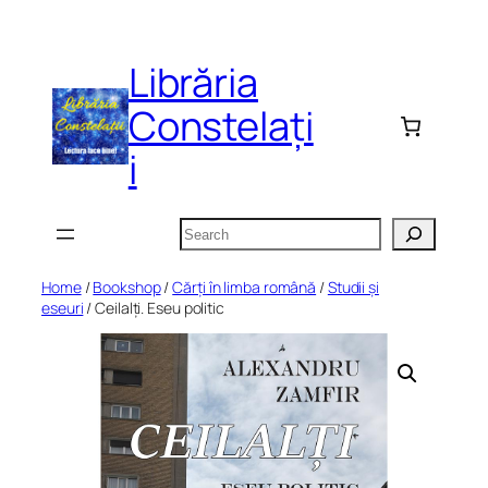
Skip
to
Librăria
content
Constelați
i
Search
Home
/
Bookshop
/
Cărți în limba română
/
Studii și
eseuri
/ Ceilalți. Eseu politic