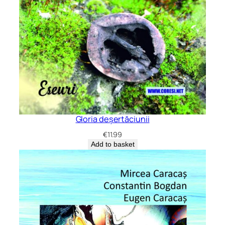
Gloria deșertăciunii
€
11.99
Add to basket