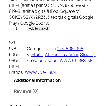
618-1 (ediția tipărită) ISBN 978-606-996-
619-8 (ediția digitală iBookSquare.ro)
GGKEY:5SYKY9RZ3J3 (ediția digitală Google
Play / Google Books)
C
Add to basket
e
i
SKU:
l
978-
Categor
Tags:
978-606-996
, 
a
606-
y:
Studii
Alexandru Zamfir
, 
Studii și
l
996-
și eseuri
eseuri
, 
WWW.CORESI.NET
ț
618-1
i
Brands:
WWW.CORESI.NET
.
Additional information
E
s
Reviews (0)
e
u
p