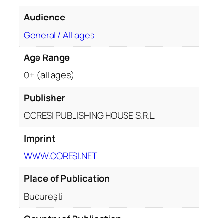
Audience
General / All ages
Age Range
0+ (all ages)
Publisher
CORESI PUBLISHING HOUSE S.R.L.
Imprint
WWW.CORESI.NET
Place of Publication
București