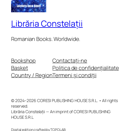
Librăria Constelații
Romanian Books. Worldwide.
Bookshop
Contactați-ne
Basket
Politica de confidențialitate
Country / Region
Termeni și condiții
© 2024–2026 CORESI PUBLISHING HOUSE S.R.L. • All rights
reserved.
Librăria Constelații — An imprint of CORESI PUBLISHING
HOUSE S.R.L
Digital edition crafted by TOPOLAB