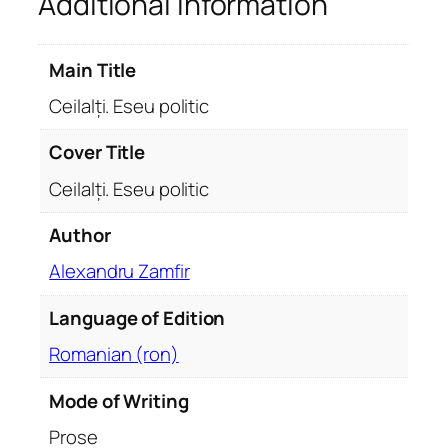
Additional information
o
l
Main Title
i
t
Ceilalți. Eseu politic
i
c
Cover Title
q
Ceilalți. Eseu politic
u
a
Author
n
Alexandru Zamfir
t
i
Language of Edition
t
y
Romanian (ron)
Mode of Writing
Prose