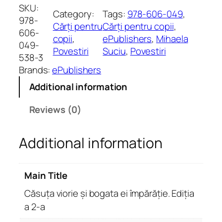
s
SKU:
Category:
Tags:
978-606-049
, 
u
978-
Cărți pentru
Cărți pentru copii
, 
ț
606-
copii
, 
ePublishers
, 
Mihaela
a
049-
Povestiri
Suciu
, 
Povestiri
v
538-3
i
Brands:
ePublishers
o
Additional information
r
i
Reviews (0)
e
ș
Additional information
i
b
o
Main Title
g
a
Căsuța viorie și bogata ei împărăție. Ediția
t
a 2-a
a