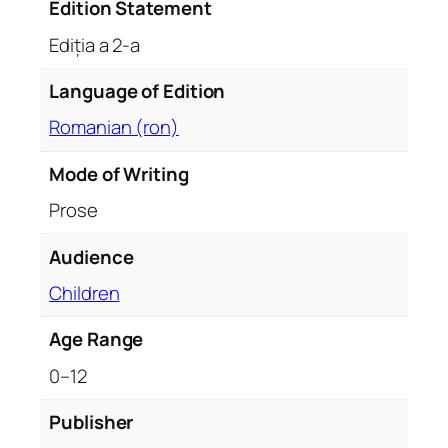
Edition Statement
a
2
Ediția a 2-a
-
a
Language of Edition
q
Romanian (ron)
u
a
Mode of Writing
n
Prose
t
i
Audience
t
y
Children
Age Range
0–12
Publisher