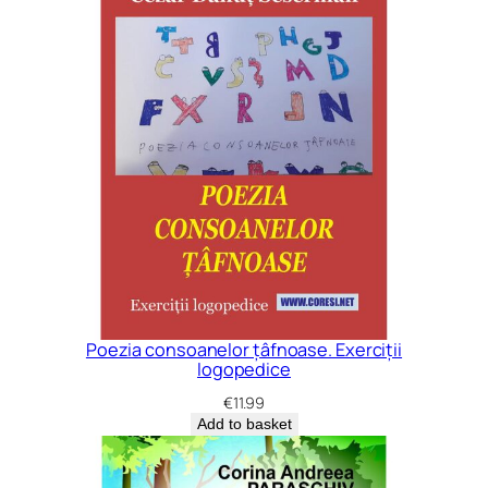
Poezia consoanelor țâfnoase. Exerciții
logopedice
€
11.99
Add to basket