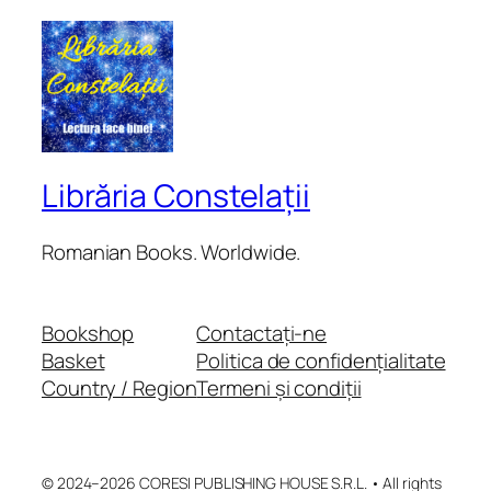
Librăria Constelații
Romanian Books. Worldwide.
Bookshop
Contactați-ne
Basket
Politica de confidențialitate
Country / Region
Termeni și condiții
© 2024–2026 CORESI PUBLISHING HOUSE S.R.L. • All rights