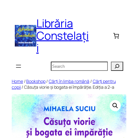
Skip
to
Librăria
content
Constelați
i
Search
Home
/
Bookshop
/
Cărți în limba română
/
Cărți pentru
copii
/ Căsuța viorie și bogata ei împărăție. Ediția a 2-a