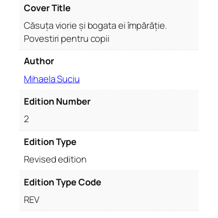
e
Cover Title
i
Căsuța viorie și bogata ei împărăție.
î
Povestiri pentru copii
m
p
Author
ă
r
Mihaela Suciu
ă
Edition Number
ț
i
2
e
.
Edition Type
E
Revised edition
d
i
Edition Type Code
ț
i
REV
a