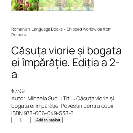
Romanian-Language Books • Shipped Worldwide from
Romania
Căsuța viorie și bogata
ei împărăție. Ediția a 2-
a
€
7.99
Autor: Mihaela Suciu Titlu: Căsuța viorie și
bogata ei împărăție. Povestiri pentru copii
ISBN 978-606-049-538-3
C
Add to basket
ă