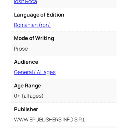
Iosif Roca
Language of Edition
Romanian (ron)
Mode of Writing
Prose
Audience
General / All ages
Age Range
0+ (all ages)
Publisher
WWW.EPUBLISHERS INFO S.R.L.