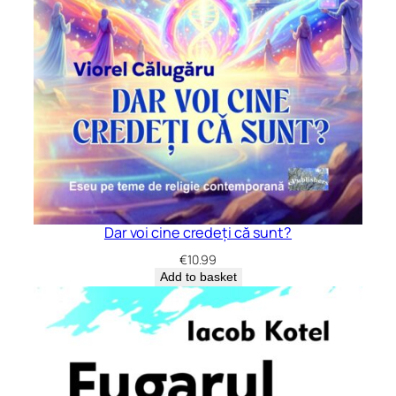
Dar voi cine credeți că sunt?
€
10.99
Add to basket