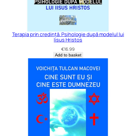
Terapia prin credință. Psihologie după modelul lui
Iisus Hristos
€
16.99
Add to basket