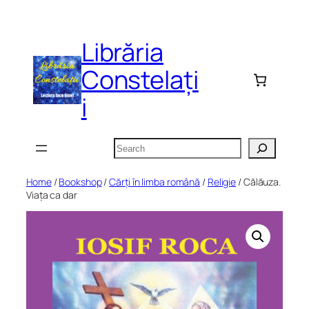
Skip
to
Librăria
content
Constelați
i
Search
Home
/
Bookshop
/
Cărți în limba română
/
Religie
/ Călăuza.
Viața ca dar