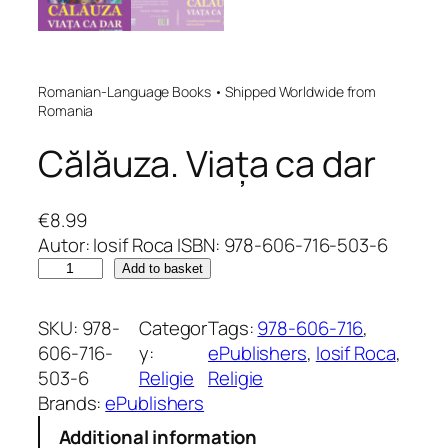
Romanian-Language Books • Shipped Worldwide from
Romania
Călăuza. Viața ca dar
€
8.99
Autor: Iosif Roca ISBN: 978-606-716-503-6
C
Add to basket
ă
l
SKU:
978-
Categor
Tags:
978-606-716
, 
ă
606-716-
y:
ePublishers
, 
Iosif Roca
, 
u
503-6
Religie
Religie
z
Brands:
ePublishers
a
Additional information
.