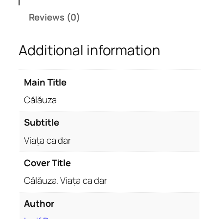
V
Reviews (0)
i
a
Additional information
ț
a
c
Main Title
a
d
Călăuza
a
r
Subtitle
q
Viața ca dar
u
a
Cover Title
n
Călăuza. Viața ca dar
t
i
Author
t
y