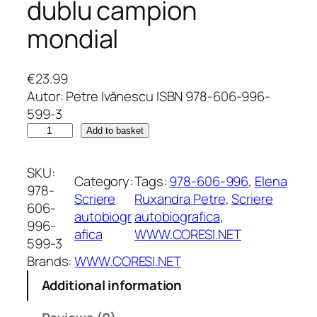
dublu campion
mondial
€
23.99
Autor: Petre Ivănescu ISBN 978-606-996-
599-3
A
Add to basket
m
v
SKU:
Category:
Tags:
978-606-996
, 
Elena
r
978-
Scriere
Ruxandra Petre
, 
Scriere
u
606-
autobiogr
autobiografica
, 
t
996-
afica
WWW.CORESI.NET
s
599-3
ă
Brands:
WWW.CORESI.NET
a
Additional information
t
i