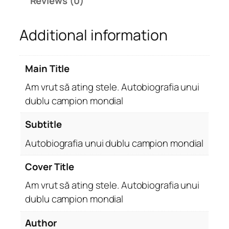
Reviews (0)
n
g
Additional information
s
t
e
Main Title
l
e
Am vrut să ating stele. Autobiografia unui
.
dublu campion mondial
A
u
Subtitle
t
Autobiografia unui dublu campion mondial
o
b
Cover Title
i
o
Am vrut să ating stele. Autobiografia unui
g
dublu campion mondial
r
Author
a