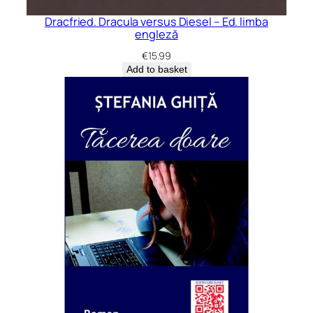
Dracfried. Dracula versus Diesel – Ed. limba
engleză
€
15.99
Add to basket