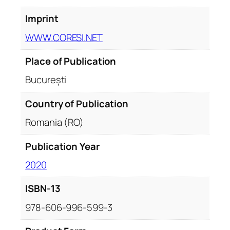
n
Imprint
m
o
WWW.CORESI.NET
n
d
Place of Publication
i
București
a
l
Country of Publication
q
Romania (RO)
u
a
Publication Year
n
t
2020
i
t
ISBN-13
y
978-606-996-599-3