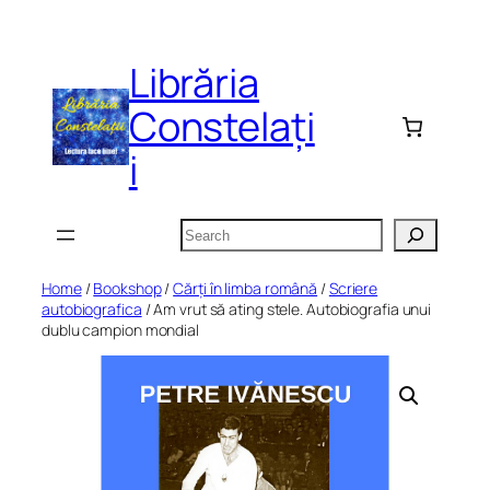
Skip
to
Librăria
content
Constelați
i
Search
Home
/
Bookshop
/
Cărți în limba română
/
Scriere
autobiografica
/ Am vrut să ating stele. Autobiografia unui
dublu campion mondial