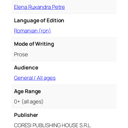
f
Elena Ruxandra Petre
i
a
Language of Edition
u
Romanian (ron)
n
u
Mode of Writing
i
d
Prose
u
Audience
b
l
General / All ages
u
c
Age Range
a
0+ (all ages)
m
p
Publisher
i
CORESI PUBLISHING HOUSE S.R.L.
o