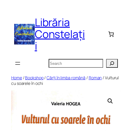
Skip
to
Librăria
content
Constelați
i
Search
Home
/
Bookshop
/
Cărți în limba română
/
Roman
/ Vulturul
cu soarele în ochi