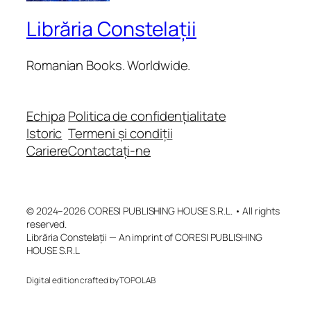
Librăria Constelații
Romanian Books. Worldwide.
Echipa
Politica de confidențialitate
Istoric
Termeni și condiții
Cariere
Contactați-ne
© 2024–2026 CORESI PUBLISHING HOUSE S.R.L. • All rights
reserved.
Librăria Constelații — An imprint of CORESI PUBLISHING
HOUSE S.R.L
Digital edition crafted by TOPOLAB