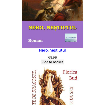
Nero, neștiutul
€
9.99
Add to basket