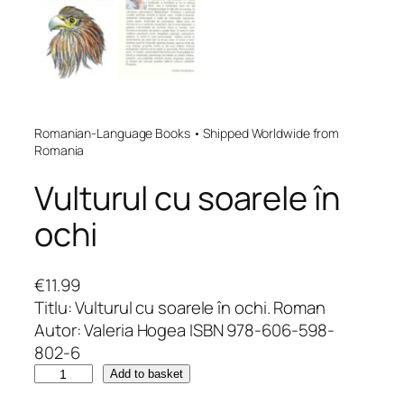
Romanian-Language Books • Shipped Worldwide from
Romania
Vulturul cu soarele în
ochi
€
11.99
Titlu: Vulturul cu soarele în ochi. Roman
Autor: Valeria Hogea ISBN 978-606-598-
802-6
V
Add to basket
u