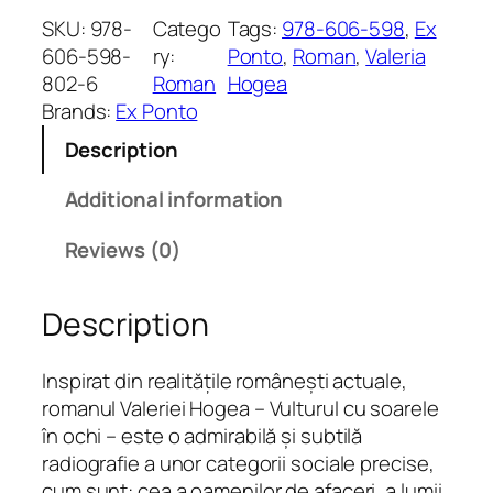
l
SKU:
978-
Catego
Tags:
978-606-598
, 
Ex
t
606-598-
ry:
Ponto
, 
Roman
, 
Valeria
u
802-6
Roman
Hogea
r
Brands:
Ex Ponto
u
Description
l
c
Additional information
u
s
Reviews (0)
o
a
Description
r
e
l
Inspirat din realitățile românești actuale,
e
romanul Valeriei Hogea –
Vulturul cu soarele
î
în ochi
– este o admirabilă și subtilă
n
radiografie a unor categorii sociale precise,
o
cum sunt: cea a oamenilor de afaceri, a lumii