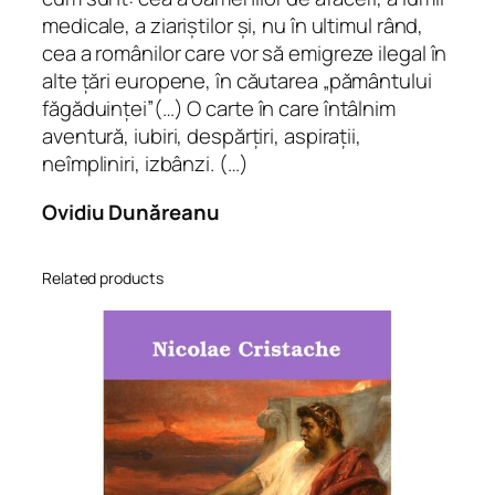
c
medicale, a ziariștilor și, nu în ultimul rând,
h
cea a românilor care vor să emigreze ilegal în
i
alte țări europene, în căutarea „pământului
q
făgăduinței”(…) O carte în care întâlnim
u
aventură, iubiri, despărțiri, aspirații,
a
neîmpliniri, izbânzi. (…)
n
Ovidiu Dunăreanu
t
i
t
Related products
y