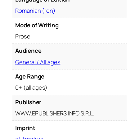
i
Romanian (ron)
a
l
Mode of Writing
i
Prose
s
t
Audience
i
c
General / All ages
ă
Age Range
.
V
0+ (all ages)
o
l
Publisher
u
WWW.EPUBLISHERS INFO S.R.L.
m
u
Imprint
l
eLiteratura