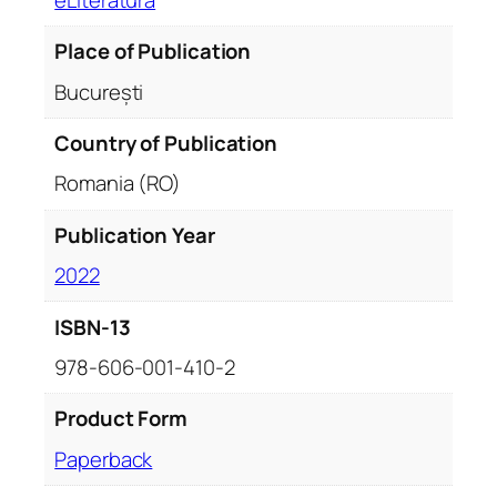
I
I
Place of Publication
q
u
București
a
n
Country of Publication
t
Romania (RO)
i
t
Publication Year
y
2022
ISBN-13
978-606-001-410-2
Product Form
Paperback