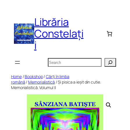
Skip
to
Librăria
content
Constelați
i
Search
Home
/
Bookshop
/
Cărți în limba
română
/
Memorialistică
/ Și pisica a ieșit din cutie.
Memorialistică. Volumul II