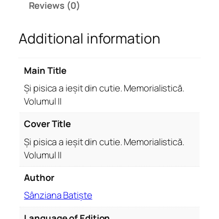
Reviews (0)
e
ș
Additional information
i
t
d
Main Title
i
n
Și pisica a ieșit din cutie. Memorialistică.
c
Volumul II
u
t
Cover Title
i
Și pisica a ieșit din cutie. Memorialistică.
e
Volumul II
.
M
Author
e
m
Sânziana Batiște
o
Language of Edition
r