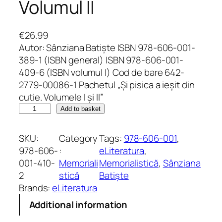
Volumul II
€
26.99
Autor: Sânziana Batiște ISBN 978-606-001-
389-1 (ISBN general) ISBN 978-606-001-
409-6 (ISBN volumul I) Cod de bare 642-
2779-00086-1 Pachetul „Și pisica a ieșit din
cutie. Volumele I și II”
Ș
Add to basket
i
p
SKU:
Category
Tags:
978-606-001
, 
i
978-606-
:
eLiteratura
, 
s
001-410-
Memoriali
Memorialistică
, 
Sânziana
i
2
stică
Batiște
c
Brands:
eLiteratura
a
Additional information
a
i