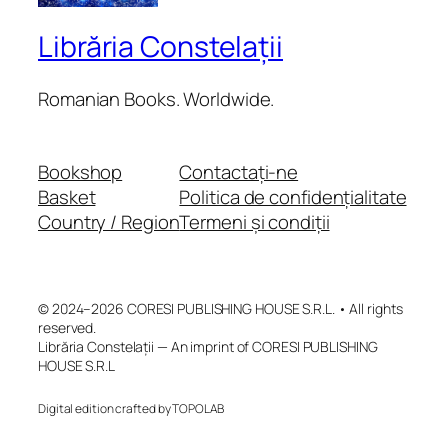
Librăria Constelații
Romanian Books. Worldwide.
Bookshop
Contactați-ne
Basket
Politica de confidențialitate
Country / Region
Termeni și condiții
© 2024–2026 CORESI PUBLISHING HOUSE S.R.L. • All rights
reserved.
Librăria Constelații — An imprint of CORESI PUBLISHING
HOUSE S.R.L
Digital edition crafted by TOPOLAB