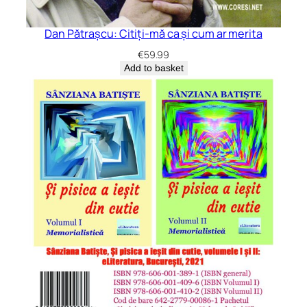
Dan Pătrașcu: Citiți-mă ca și cum ar merita
€
59.99
Add to basket