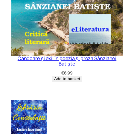
Candoare și exil în poezia și proza Sânzianei
Batiște
€
6.99
Add to basket