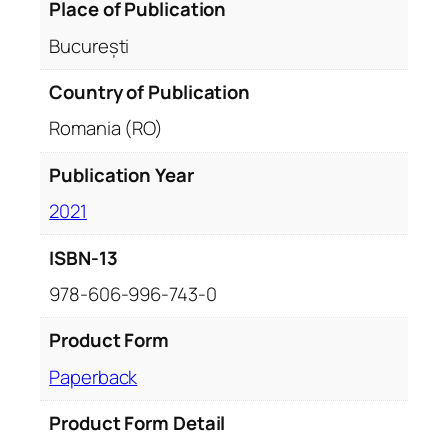
Place of Publication
l
u
București
m
u
Country of Publication
l
Romania (RO)
I
:
Publication Year
M
2021
i
s
ISBN-13
i
u
978-606-996-743-0
n
e
Product Form
a
Paperback
R
o
Product Form Detail
m