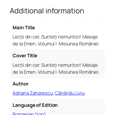
.
Additional information
S
u
n
Main Title
t
e
Lecții din cer. Sunteți nemuritori! Mesaje
ț
de la Emen. Volumul I: Misiunea României
i
n
Cover Title
e
Lecții din cer. Sunteți nemuritori! Mesaje
m
de la Emen. Volumul I: Misiunea României
u
r
Author
i
t
Adriana Zaharescu
,
Cănănău Liviu
o
Language of Edition
r
i
Romanian (ron)