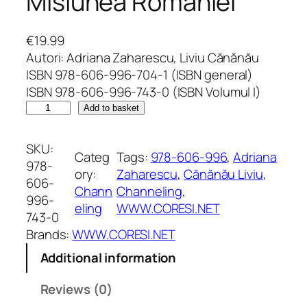
Misiunea României
€
19.99
Autori: Adriana Zaharescu, Liviu Cănănău
ISBN 978-606-996-704-1 (ISBN general)
ISBN 978-606-996-743-0 (ISBN Volumul I)
L
Add to basket
e
c
SKU:
Categ
Tags:
978-606-996
, 
Adriana
ț
978-
ory:
Zaharescu
, 
Cănănău Liviu
, 
i
606-
Chann
Channeling
, 
i
996-
eling
WWW.CORESI.NET
d
743-0
i
Brands:
WWW.CORESI.NET
n
Additional information
c
e
Reviews (0)
r