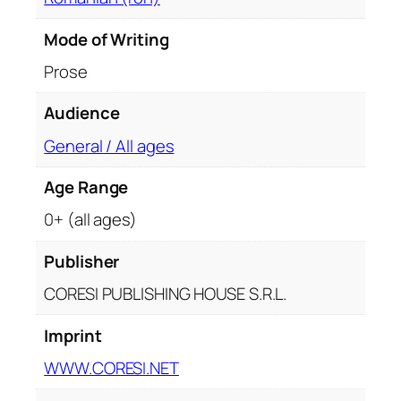
!
M
Mode of Writing
e
Prose
s
a
Audience
j
e
General / All ages
d
Age Range
e
l
0+ (all ages)
a
E
Publisher
m
CORESI PUBLISHING HOUSE S.R.L.
e
n
Imprint
.
WWW.CORESI.NET
V
o