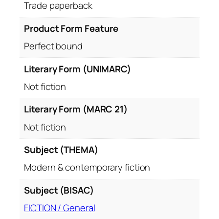
Trade paperback
â
n
Product Form Feature
i
e
Perfect bound
i
Literary Form (UNIMARC)
q
u
Not fiction
a
n
Literary Form (MARC 21)
t
Not fiction
i
t
Subject (THEMA)
y
Modern & contemporary fiction
Subject (BISAC)
FICTION / General