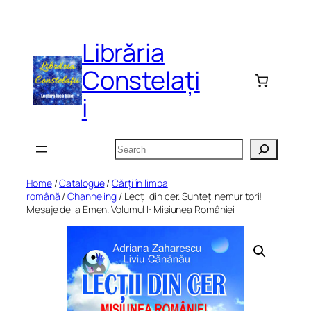
Skip
to
Librăria
content
Constelați
i
Search
Home
/
Catalogue
/
Cărți în limba
română
/
Channeling
/ Lecții din cer. Sunteți nemuritori!
Mesaje de la Emen. Volumul I: Misiunea României