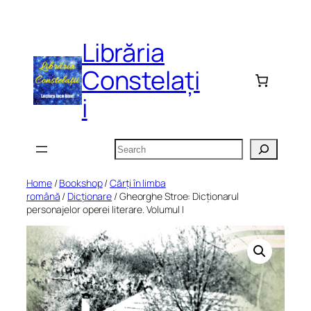
Skip
to
Librăria
content
Constelați
i
Search
Home
/
Bookshop
/
Cărți în limba
română
/
Dicționare
/ Gheorghe Stroe: Dicționarul
personajelor operei literare. Volumul I