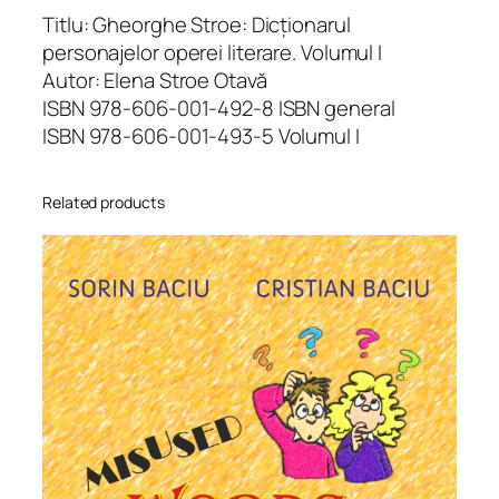
c
Titlu: Gheorghe Stroe: Dicționarul
ț
personajelor operei literare. Volumul I
i
Autor: Elena Stroe Otavă
o
ISBN 978-606-001-492-8 ISBN general
n
ISBN 978-606-001-493-5 Volumul I
a
r
Related products
u
l
p
e
r
s
o
n
a
j
e