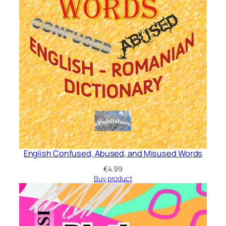
l
o
r
o
p
e
r
e
i
l
i
t
English Confused, Abused, and Misused Words
e
€
4.99
r
Buy product
a
r
e
.