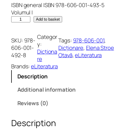
ISBN general ISBN 978-606-001-493-5
Volumul I
G
Add to basket
h
e
Categor
SKU:
978-
Tags:
978-606-001
, 
o
y:
606-001-
Dicționare
, 
Elena Stroe
r
Dicționa
492-8
Otavă
, 
eLiteratura
g
re
h
Brands:
eLiteratura
e
Description
S
t
Additional information
r
o
Reviews (0)
e
:
Description
D
i